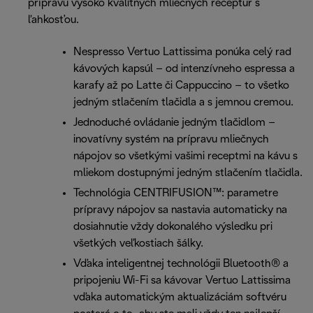
prípravu vysoko kvalitných mliečnych receptúr s
ľahkosťou.
Nespresso Vertuo Lattissima ponúka celý rad
kávových kapsúl – od intenzívneho espressa a
karafy až po Latte či Cappuccino – to všetko
jedným stlačením tlačidla a s jemnou cremou.
Jednoduché ovládanie jedným tlačidlom –
inovatívny systém na prípravu mliečnych
nápojov so všetkými vašimi receptmi na kávu s
mliekom dostupnými jedným stlačením tlačidla.
Technológia CENTRIFUSION™: parametre
prípravy nápojov sa nastavia automaticky na
dosiahnutie vždy dokonalého výsledku pri
všetkých veľkostiach šálky.
Vďaka inteligentnej technológii Bluetooth® a
pripojeniu Wi-Fi sa kávovar Vertuo Lattissima
vďaka automatickým aktualizáciám softvéru