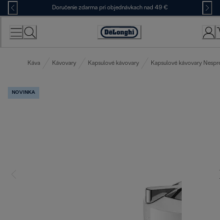
Skip
Doručenie zdarma pri objednávkach nad 49 €
to
Content
Accessibility
Statement
Káva
Kávovary
Kapsulové kávovary
Kapsulové kávovary Nespr
NOVINKA