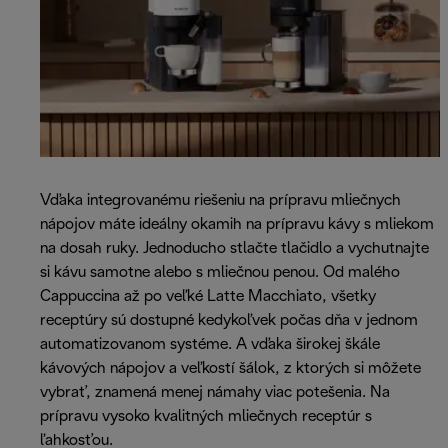
Vďaka integrovanému riešeniu na prípravu mliečnych
nápojov máte ideálny okamih na prípravu kávy s mliekom
na dosah ruky. Jednoducho stlačte tlačidlo a vychutnajte
si kávu samotne alebo s mliečnou penou. Od malého
Cappuccina až po veľké Latte Macchiato, všetky
receptúry sú dostupné kedykoľvek počas dňa v jednom
automatizovanom systéme. A vďaka širokej škále
kávových nápojov a veľkostí šálok, z ktorých si môžete
vybrať, znamená menej námahy viac potešenia. Na
prípravu vysoko kvalitných mliečnych receptúr s
ľahkosťou.