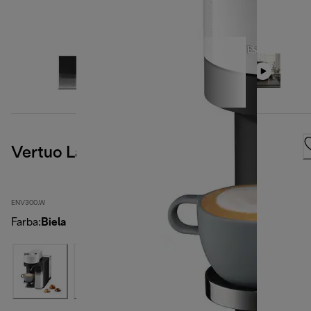
Vertuo Lattissima, biely
ENV300.W
Farba
:
Biela