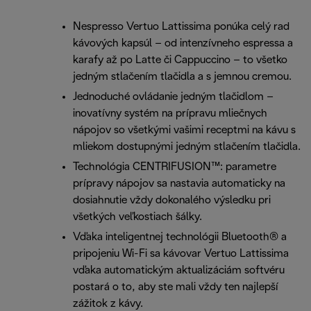
Nespresso Vertuo Lattissima ponúka celý rad
kávových kapsúl – od intenzívneho espressa a
karafy až po Latte či Cappuccino – to všetko
jedným stlačením tlačidla a s jemnou cremou.
Jednoduché ovládanie jedným tlačidlom –
inovatívny systém na prípravu mliečnych
nápojov so všetkými vašimi receptmi na kávu s
mliekom dostupnými jedným stlačením tlačidla.
Technológia CENTRIFUSION™: parametre
prípravy nápojov sa nastavia automaticky na
dosiahnutie vždy dokonalého výsledku pri
všetkých veľkostiach šálky.
Vďaka inteligentnej technológii Bluetooth® a
pripojeniu Wi-Fi sa kávovar Vertuo Lattissima
vďaka automatickým aktualizáciám softvéru
postará o to, aby ste mali vždy ten najlepší
zážitok z kávy.