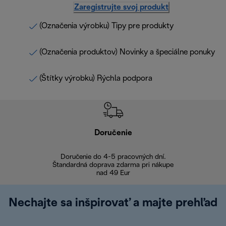
Zaregistrujte svoj produkt
(Označenia výrobku) Tipy pre produkty
(Označenia produktov) Novinky a špeciálne ponuky
(Štítky výrobku) Rýchla podpora
Doručenie
Vr
Doručenie do 4-5 pracovných dní.
Bezproblémové
Štandardná doprava zdarma pri nákupe
nad 49 Eur
Nechajte sa inšpirovať a majte prehľad