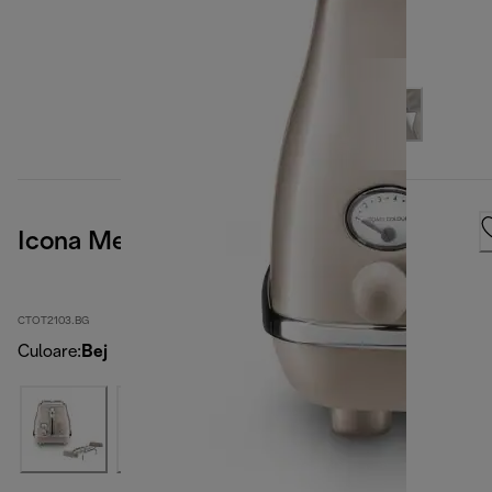
Icona Metallics
CTOT2103.BG
Culoare
:
Bej