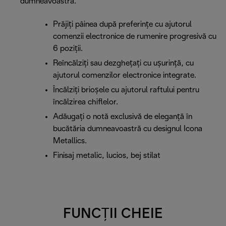
dumneavoastră.
Prăjiți pâinea după preferințe cu ajutorul
comenzii electronice de rumenire progresivă cu
6 poziții.
Reîncălziți sau dezghețați cu ușurință, cu
ajutorul comenzilor electronice integrate.
Încălziți brioșele cu ajutorul raftului pentru
încălzirea chiflelor.
Adăugați o notă exclusivă de eleganță în
bucătăria dumneavoastră cu designul Icona
Metallics.
Finisaj metalic, lucios, bej stilat
FUNCȚII CHEIE