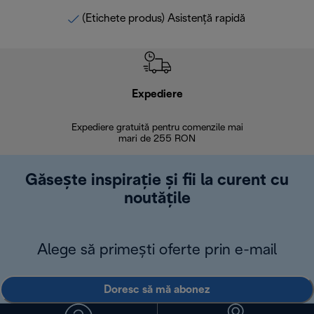
(Etichete produs) Asistență rapidă
Expediere
R
Expediere gratuită pentru comenzile mai
30 de zi
mari de 255 RON
Găsește inspirație și fii la curent cu
noutățile
Alege să primești oferte prin e-mail
Doresc să mă abonez