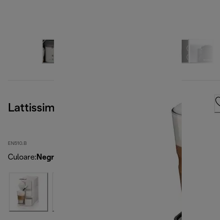
Lattissima One, Black
EN510.B
Culoare
:
Negru