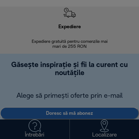
Expediere
R
Expediere gratuită pentru comenzile mai
30 de zi
mari de 255 RON
Găsește inspirație și fii la curent cu
noutățile
Alege să primești oferte prin e-mail
Doresc să mă abonez
Întrebări
Localizare