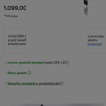
1.099,00 RON
preț inițial 1.499,00 RON
1.499,00 RON
(-27 %)
*TVA inclus
VOUCHER CADOU: cumpără un espressor participant la promoţie
şi poți beneficia de un voucher cadou de până la 150 lei pentru
achiziţionarea capsulelor de cafea.
Mai multe detalii în regulament
Livrare gratuită standard
peste 255 LEI
Retur gratuit
Garanție completă
a producătorului