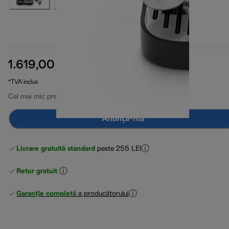
1.619,00 RON
preț inițial 2.669,00 RON
2.669,00 RON
(-39 %)
*TVA inclus
Cel mai mic preț din ultimele 30 de zile
1.619,00 RON
Anunță-mă
Livrare gratuită standard
peste 255 LEI
Retur gratuit
Garanție completă
a producătorului