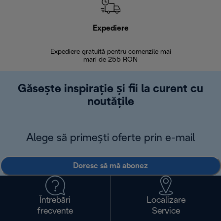
Expediere
R
Expediere gratuită pentru comenzile mai
30 de zi
mari de 255 RON
Găsește inspirație și fii la curent cu
noutățile
Alege să primești oferte prin e-mail
Doresc să mă abonez
Întrebări
Localizare
frecvente
Service