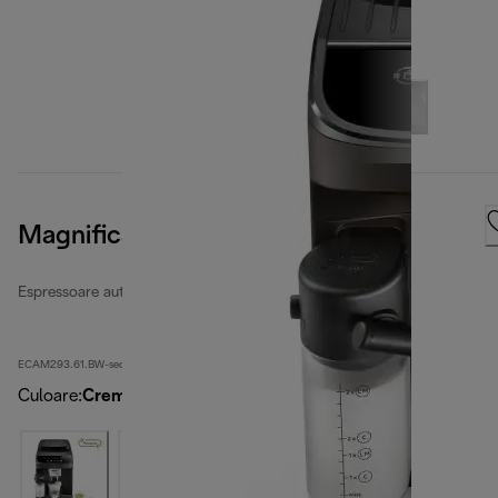
Magnifica Evo
Espressoare automate recondiționate
ECAM293.61.BW-second
Culoare
:
Crem