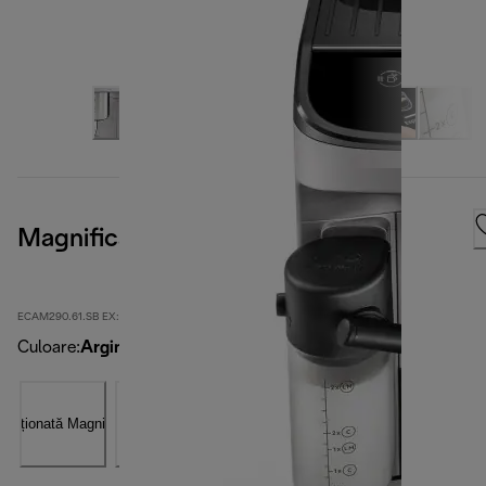
Magnifica Evo
ECAM290.61.SB EX:2-second
Culoare
:
Argintiu