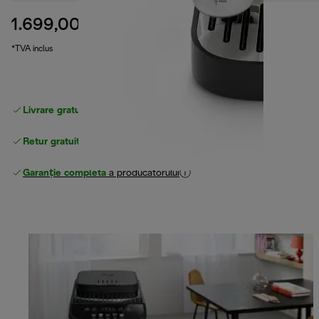
1.699,00 RON
preț inițial 2.899,00 RON
2.899,00 RON
(-41 %)
*TVA inclus
Livrare gratuită standard
peste 255 LEI
Retur gratuit
Garanție completă
a producătorului