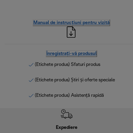
Manual de instrucțiuni pentru vizită
Înregistrați-vă produsul
(Etichete produs) Sfaturi produs
(Etichete produs) Știri și oferte speciale
(Etichete produs) Asistență rapidă
Expediere
R