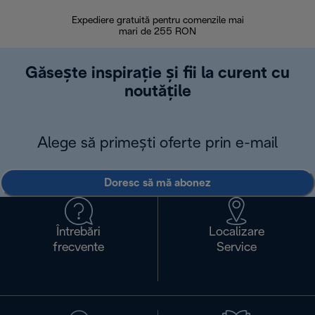
Expediere gratuită pentru comenzile mai
30 de zi
mari de 255 RON
Găsește inspirație și fii la curent cu
noutățile
Alege să primești oferte prin e-mail
Doresc să mă abonez
Întrebări
Localizare
frecvente
Service