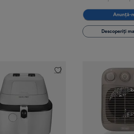
Anunță-
Descoperiți ma