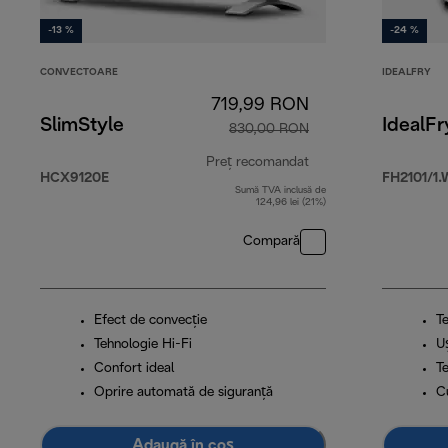
-13 %
-24 %
CONVECTOARE
IDEALFRY
719,99 RON
SlimStyle
IdealFr
830,00 RON
Preț recomandat
HCX9120E
FH2101/1.
Sumă TVA inclusă de
preț inițial 830,00 
124,96 lei (21%)
Compară
Efect de convecție
T
Tehnologie Hi-Fi
U
Confort ideal
T
Oprire automată de siguranță
C
Adaugă în coș