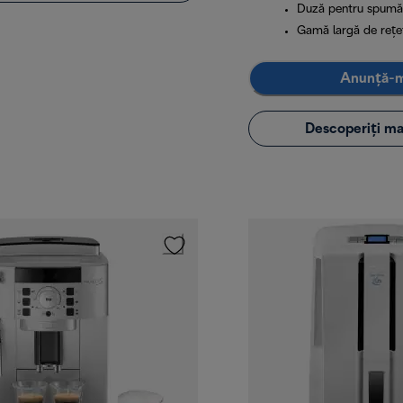
Duză pentru spumă 
Gamă largă de rețe
Anunță-
Descoperiți ma