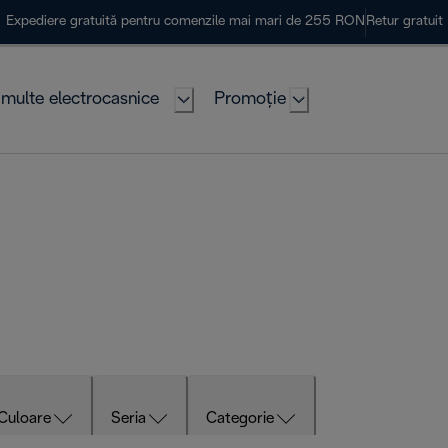
Expediere gratuită pentru comenzile mai mari de 255 RON
Retur gratuit
multe electrocasnice
Promoție
Culoare
Seria
Categorie