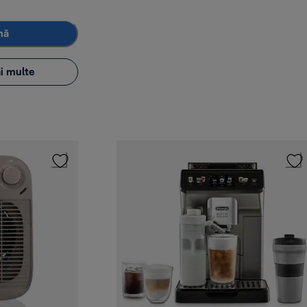
mă
i multe