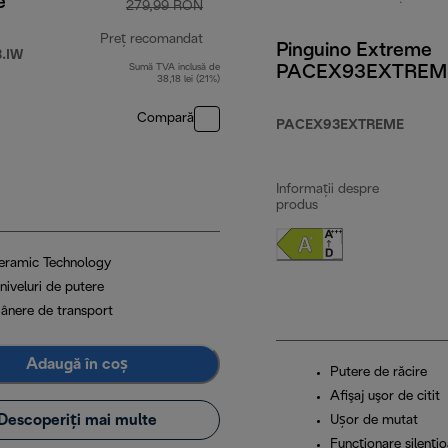
e
279,99 RON
Preț recomandat
Pinguino Extreme
.IW
Sumă TVA inclusă de
PACEX93EXTREM
 RON
preț inițial 279,99 RON
38,18 lei (21%)
Compară
PACEX93EXTREME
Informații despre
produs
eramic Technology
niveluri de putere
ânere de transport
Adaugă în coș
Putere de răcire
Afişaj uşor de citit
Descoperiți mai multe
Ușor de mutat
Funcţionare silenţi