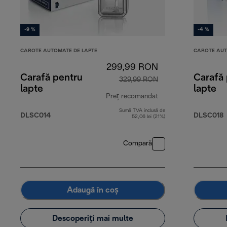
-9 %
-4 %
CAROTE AUTOMATE DE LAPTE
CAROTE AUT
299,99 RON
Carafă pentru
Carafă
329,99 RON
lapte
lapte
Preț recomandat
Sumă TVA inclusă de
preț inițial 329,99
DLSC014
DLSC018
52,06 lei (21%)
Compară
Adaugă în coș
Descoperiți mai multe