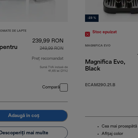
-23 %
OMATE DE LAPTE
Stoc epuizat
239,99 RON
MAGNIFICA EVO
 pentru
249,99 RON
Preț recomandat
Magnifica Evo,
Sumă TVA inclusă de
Black
 RON
preț inițial 249,99 RON
41,65 lei (21%)
ECAM290.21.B
Compară
Adaugă în coș
Cea mai proaspătă
Descoperiți mai multe
Afișaj color