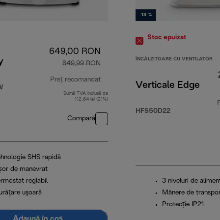
-13 %
Stoc epuizat
649,00 RON
ÎNCĂLZITOARE CU VENTILATOR
y
849,99 RON
Preț recomandat
Verticale Edge
W
Sumă TVA inclusă de
RON
preț inițial 849,99 RON
112,64 lei (21%)
HFS50D22
Compară
ehnologie SHS rapidă
șor de manevrat
ermostat reglabil
3 niveluri de alimen
urăţare uşoară
Mânere de transpo
Protecție IP21
Adaugă în coș