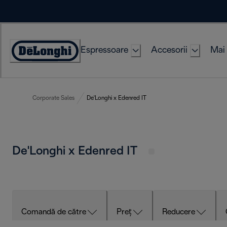
Skip
to
Content
Espressoare
Accesorii
Mai 
Accessibility
Statement
Corporate Sales
De'Longhi x Edenred IT
De'Longhi x Edenred IT
Comandă de către
Preț
Reducere