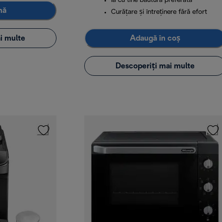
Ia cu tine băutura preferată
mă
Curățare și întreținere fără efort
i multe
Adaugă în coș
Descoperiți mai multe