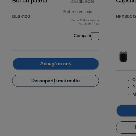
Bol cu paletă
Capsul
279,99 RON
Preț recomandat
DLSK100
HFX30C18
Sumă TVA inclusă de
preț inițial 279,99
43,39 lei (21%)
Compară
Adaugă în coș
C
Descoperiți mai multe
2 
M