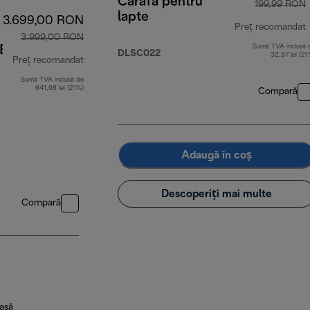
Carafă pentru
199,99 RON
lapte
3.699,00 RON
Preț recomandat
3.999,00 RON
Sumă TVA inclusă 
E
p
DLSC022
32,97 lei (21
Preț recomandat
Sumă TVA inclusă de
preț inițial 3.999,00 RON
641,98 lei (21%)
Compară
Adaugă în coș
Descoperiți mai multe
Compară
oasă