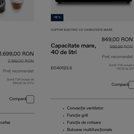
-15 %
CUPTOR ELECTRIC CU CAPACITATE MARE
849,00 RON
Capacitate mare,
999,99 RON
40 de litri
1.699,00 RON
Preț recomandat
2.199,00 RON
Sumă TVA inclusă 
EO40123.S
147,35 lei (21
Preț recomandat
Sumă TVA inclusă de
preț inițial 2.199,00 RON
294,87 lei (21%)
Compară
Compară
Convecție ventilator
Funcţie grill
 cafea
Funcţie de rotisare
Butoane multifuncționale