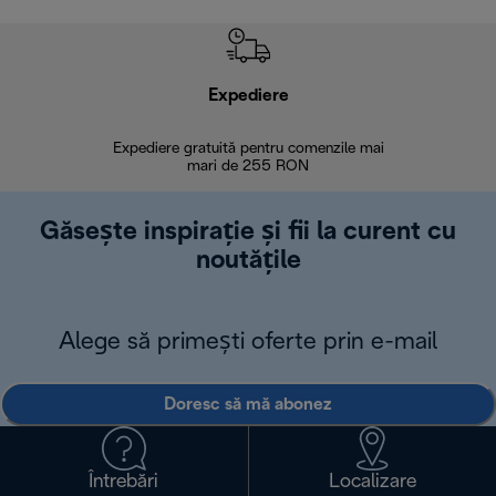
Expediere
R
Expediere gratuită pentru comenzile mai
30 de zi
mari de 255 RON
Găsește inspirație și fii la curent cu
noutățile
Alege să primești oferte prin e-mail
Doresc să mă abonez
Întrebări
Localizare