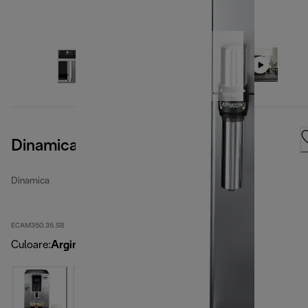
Dinamica, Silver Black
Dinamica
ECAM350.35.SB
Culoare
:
Argintiu