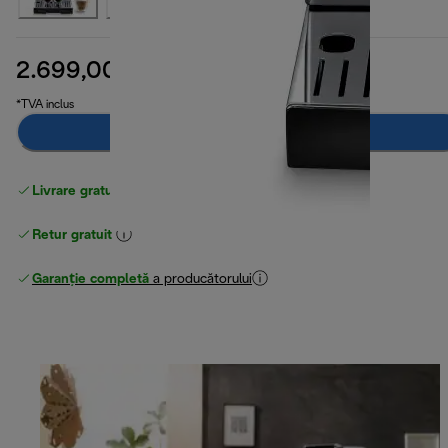
2.699,00 RON
preț inițial 3.399,00 RO
3.399,00 RON
(-21 %)
*TVA inclus
Adaugă în coș
Livrare gratuită standard
peste 255 LEI
Retur gratuit
Garanție completă
a producătorului