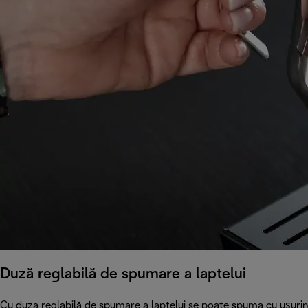
Duză reglabilă de spumare a laptelui
Cu duza reglabilă de spumare a laptelui se poate spuma cu ușurin