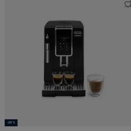
-25 %