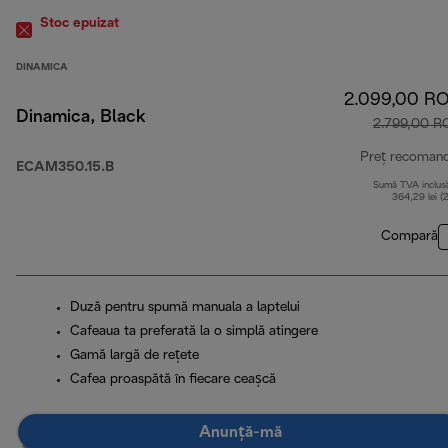
Stoc epuizat
DINAMICA
2.099,00 R
Dinamica, Black
2.799,00 R
Preț recoman
ECAM350.15.B
Sumă TVA inclus
364,29 lei (
Compară
Duză pentru spumă manuala a laptelui
Cafeaua ta preferată la o simplă atingere
Gamă largă de rețete
Cafea proaspătă în fiecare ceașcă
Anunță-mă