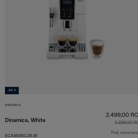
-24 %
DINAMICA
2.499,00 R
Dinamica, White
3.299,00 R
Preț recoman
ECAM350.35.W