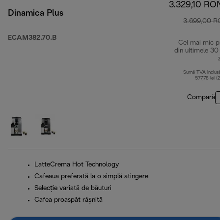
3.329,10 RO
Dinamica Plus
3.699,00 
ECAM382.70.B
Cel mai mic p
din ultimele 30
Sumă TVA inclus
577,78 lei (
Compară
LatteCrema Hot Technology
Cafeaua preferată la o simplă atingere
Selecție variată de băuturi
Cafea proaspăt râșnită