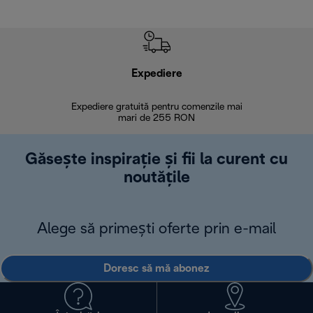
Expediere
R
Expediere gratuită pentru comenzile mai
30 de zi
mari de 255 RON
Găsește inspirație și fii la curent cu
noutățile
Alege să primești oferte prin e-mail
Doresc să mă abonez