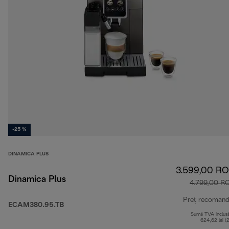
-25 %
DINAMICA PLUS
3.599,00 R
Dinamica Plus
4.799,00 R
Preț recomand
ECAM380.95.TB
Sumă TVA inclus
624,62 lei (