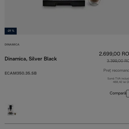
-21 %
DINAMICA
2.699,00 R
Dinamica, Silver Black
3.399,00 R
Preț recoman
ECAM350.35.SB
Sumă TVA inclus
468,42 lei (
Compară