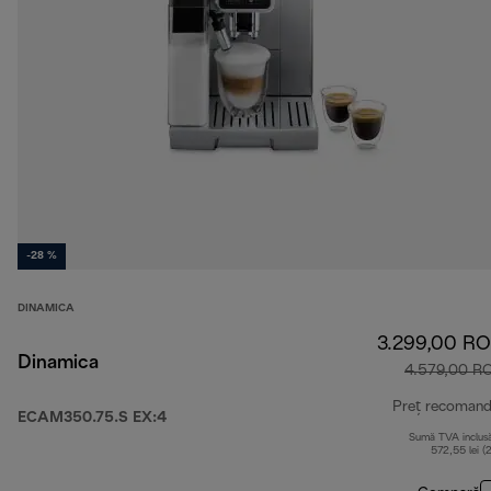
-28 %
DINAMICA
3.299,00 R
Dinamica
4.579,00 R
Preț recomand
ECAM350.75.S EX:4
Sumă TVA inclus
572,55 lei (