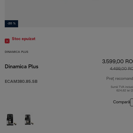
-20 %
Stoc epuizat
DINAMICA PLUS
3.599,00 R
Dinamica Plus
4.499,00 R
Preț recomand
ECAM380.85.SB
Sumă TVA inclus
624,62 lei (
Compară