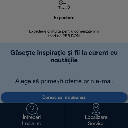
Expediere
R
Expediere gratuită pentru comenzile mai
30 de zi
mari de 255 RON
Găsește inspirație și fii la curent cu
noutățile
Alege să primești oferte prin e-mail
Doresc să mă abonez
Întrebări
Localizare
frecvente
Service