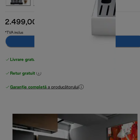
2.499,00 RON
preț inițial 3.299,00 RO
3.299,00 RON
(-24 %)
*TVA inclus
Adaugă în coș
Livrare gratuită standard
peste 255 LEI
Retur gratuit
Garanție completă
a producătorului