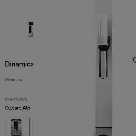
Dinamica, White
Dinamica
ECAM350.35.W
Culoare
:
Alb