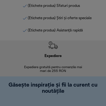
(Etichete produs) Sfaturi produs
(Etichete produs) Știri și oferte speciale
(Etichete produs) Asistență rapidă
Expediere
R
Expediere gratuită pentru comenzile mai
30 de zi
mari de 255 RON
Găsește inspirație și fii la curent cu
noutățile