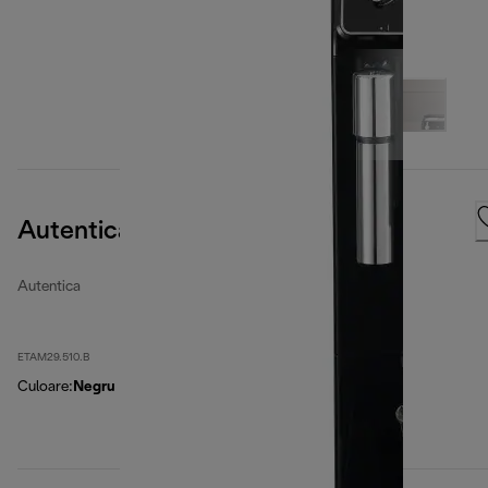
Autentica
Autentica
ETAM29.510.B
Culoare
:
Negru