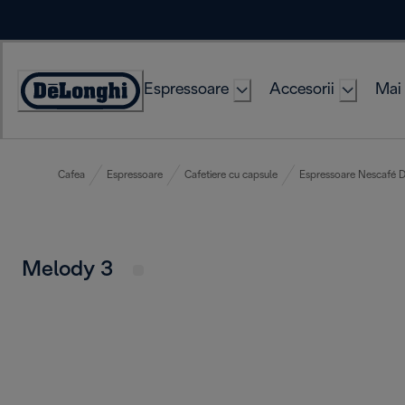
Skip
to
Content
Espressoare
Accesorii
Mai 
Accessibility
Statement
Cafea
Espressoare
Cafetiere cu capsule
Espressoare Nescafé 
Melody 3