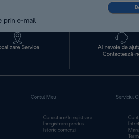
D
e prin e-mail
ocalizare Service
Ai nevoie de ajut
Contactează-n
Contul Meu
Serviciul Cl
Conectare/Înregistrare
Cont
Înregistrare produs
Între
Istoric comenzi
Manua
Termeni