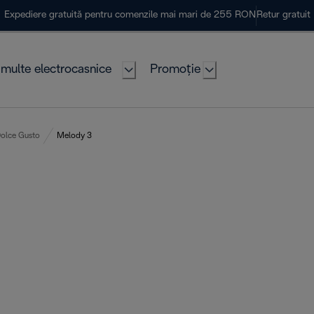
Expediere gratuită pentru comenzile mai mari de 255 RON
Retur gratuit
multe electrocasnice
Promoție
Dolce Gusto
Melody 3