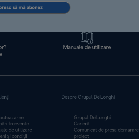
oresc să mă abonez
or?
Manuale de utilizare
e
ienţi
Despre Grupul De'Longhi
actează-ne
Grupul De'Longhi
bări frecvente
Carieră
le de utilizare
Comunicat de presa demarare
 și condiți​​​​​​​i
proiect