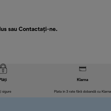
dus sau
Contactați-ne
.
Plăți
Klarna
ți sigure
Plata în 3 rate fără dobandă cu Klarna