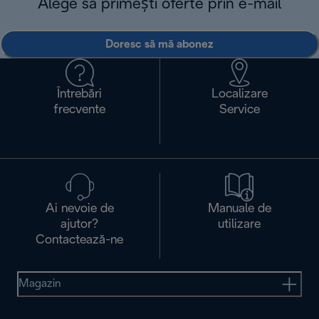
Alege să primești oferte prin e-mail
Doresc să mă abonez
Întrebări
Localizare
frecvente
Service
Ai nevoie de
Manuale de
ajutor?
utilizare
Contactează-ne
Magazin