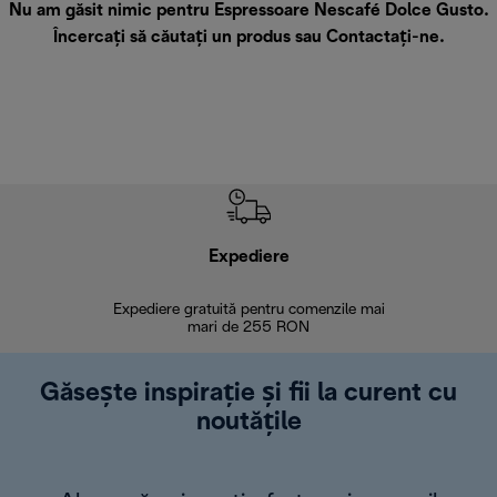
Nu am găsit nimic pentru Espressoare Nescafé Dolce Gusto.
Încercați să căutați un produs sau
Contactați-ne
.
Expediere
R
Expediere gratuită pentru comenzile mai
30 de zi
mari de 255 RON
Găsește inspirație și fii la curent cu
noutățile