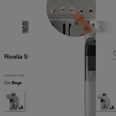
Rivelia Start Bege
EXAM422.55.BG
Cor
:
Bege