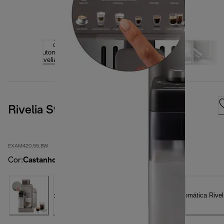
Rivelia Start Castanho
EXAM420.55.BW
Cor
:
Castanho