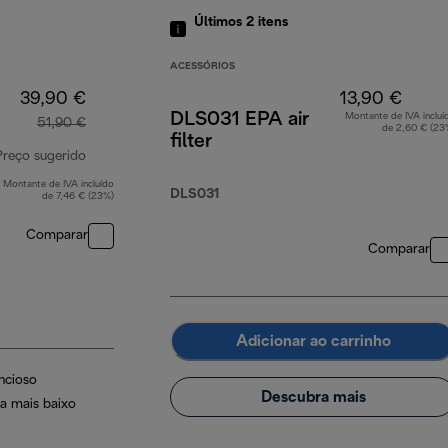
Últimos 2
itens
ACESSÓRIOS
39,90 €
13,90 €
DLS031 EPA air
Montante de IVA incluí
51,90 €
de 2,60 € (23
filter
Preço sugerido
Montante de IVA incluído
preço original 51,90 €
DLS031
de 7,46 € (23%)
Comparar
Comparar
Adicionar ao carrinho
ncioso
Descubra mais
a mais baixo