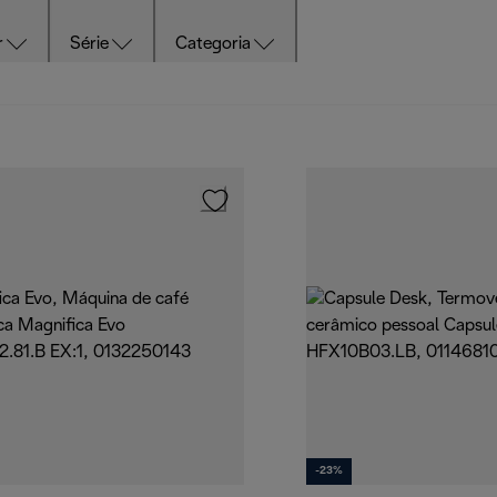
r
Série
Categoria
-23%