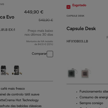
EVO
Esgotado
449,90 €
CAPSULE DESK
ica Evo
549,90 €
Capsule Desk
81.B EX:1
Preço mais baixo
nos últimos 30 dias
HFX10B03.LB
Montante de IVA incluído
de 84,13 € (23%)
Comparar
 café mais fresco
Funcionamento sile
inel de controlo tátil suave
Consumo de energi
atteCrema Hot Technology
Sempre consigo
esfrute das bebidas clássicas