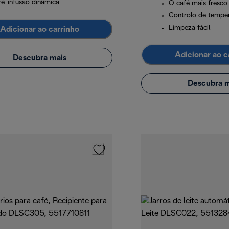
ré-infusão dinâmica
O café mais fresco
Controlo de tempe
Limpeza fácil
Adicionar ao carrinho
Adicionar ao c
Descubra mais
Descubra m