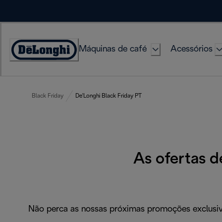
Skip
to
Content
Máquinas de café
Acessórios
Accessibility
Statement
Black Friday
De'Longhi Black Friday PT
As ofertas 
Não perca as nossas próximas promoções exclusiva