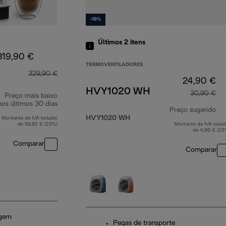
-19%
Últimos 2
itens
319,90 €
TERMOVENTILADORES
329,90 €
24,90 €
HVY1020 WH
30,90 €
Preço mais baixo
nos últimos 30 dias
Preço sugerido
HVY1020 WH
Montante de IVA incluído
de 59,82 € (23%)
Montante de IVA incluí
pr
de 4,66 € (23
Comparar
Comparar
agem
Pegas de transporte