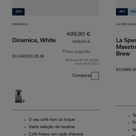
-23%
-19%
CO
DINAMICA
LA SPECIALI
499,90 €
Dinamica, White
La Spec
649,90 €
Maestr
Preço sugerido
Brew
ECAM350.35.W
Montante de IVA incluído
preço original 649,9
de 93,48 € (23%)
EC9885.
Comparar
T
O seu café num só toque
P
Vasta seleção de receitas
V
Café fresco em cada chávena