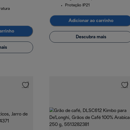
Proteção IP21
ratura
Adicionar ao carrinho
arrinho
Descubra mais
ais