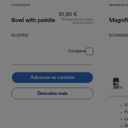
ACESSÓRIOS
MAGNIFICA 
51,90 €
Bowl with paddle
Magnif
Montante de IVA incluído
de 9,70 € (23%)
DLSK100
ECAM292.
Comparar
Adicionar ao carrinho
Descubra mais
O
Pa
L
D