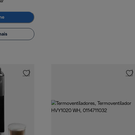
er
me
ais