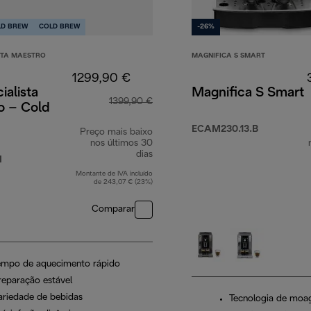
LD BREW
COLD BREW
-26%
STA MAESTRO
MAGNIFICA S SMART
1299,90 €
ialista
Magnifica S Smart
1399,90 €
o – Cold
ECAM230.13.B
Preço mais baixo
0 €
nos últimos 30
dias
M
Montante de IVA incluído
de 243,07 € (23%)
Comparar
empo de aquecimento rápido
reparação estável
ariedade de bebidas
Tecnologia de mo