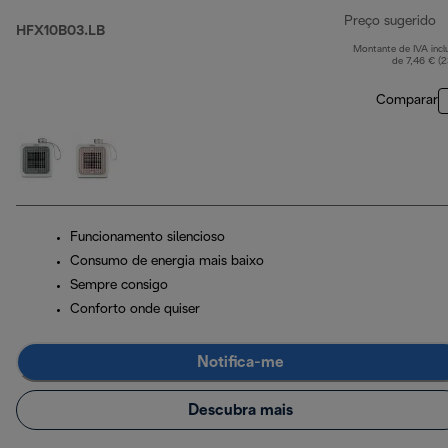
Preço sugerido
HFX10B03.LB
Montante de IVA incl
p
de 7,46 € (
Comparar
Funcionamento silencioso
Consumo de energia mais baixo
Sempre consigo
Conforto onde quiser
Notifica-me
Descubra mais