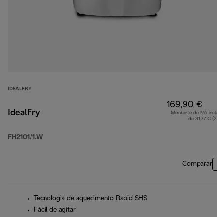
IDEALFRY
169,90 €
IdealFry
Montante de IVA incl
de 31,77 € (
FH2101/1.W
Comparar
Tecnologia de aquecimento Rapid SHS
Fácil de agitar