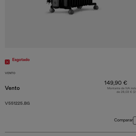
Esgotado
VENTO
149,90 €
Vento
Montante de IVA incl
de 28,03 € (
V551225.BG
Comparar