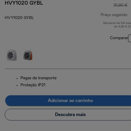
HVY1020 GYBL
31,90 €
Preço sugerido
HVY1020 GYBL
Montante de IVA incl
p
de 4,66 € (
Comparar
Pegas de transporte
Proteção IP21
Adicionar ao carrinho
Descubra mais