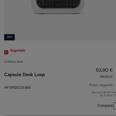
-23%
Esgotado
CAPSULE DESK
53,90 €
Capsule Desk Loop
69,90 €
Preço sugerido
HFXR12C03.WG
Montante de IVA incl
p
de 10,08 € (
Comparar