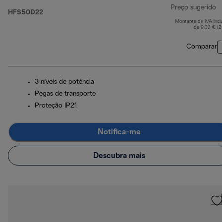
Preço sugerido
HFS50D22
Montante de IVA incl
p
de 9,33 € (
Comparar
3 níveis de potência
Pegas de transporte
Proteção IP21
Notifica-me
Descubra mais