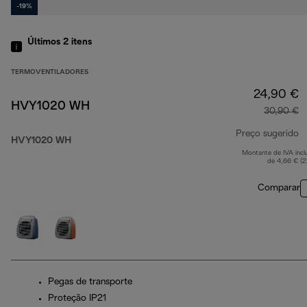
-19%
Últimos 2
itens
TERMOVENTILADORES
24,90 €
HVY1020 WH
30,90 €
Preço sugerido
HVY1020 WH
Montante de IVA incl
p
de 4,66 € (
Comparar
Pegas de transporte
Proteção IP21