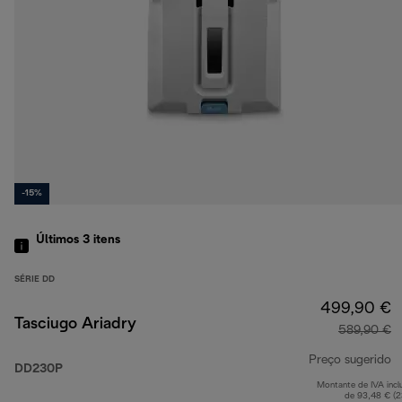
-15%
Últimos 3
itens
SÉRIE DD
499,90 €
Tasciugo Ariadry
589,90 €
Preço sugerido
DD230P
Montante de IVA incl
p
de 93,48 € (