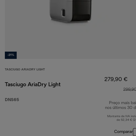
-21%
TASCIUGO ARIADRY LIGHT
279,90 €
Tasciugo AriaDry Light
299,9
DNS65
Preço mais ba
nos últimos 30 d
Montante de IVA incl
de 52,34 € (
Comparar