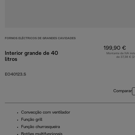
FORNOS ELÉCTRICOS DE GRANDES CAVIDADES
199,90 €
Interior grande de 40
Montante de IVA incl
de 37,38 € (
litros
EO40123.S
Comparar
Convecção com ventilador
Função grill
Função churrasqueira
Botões multifuncionais