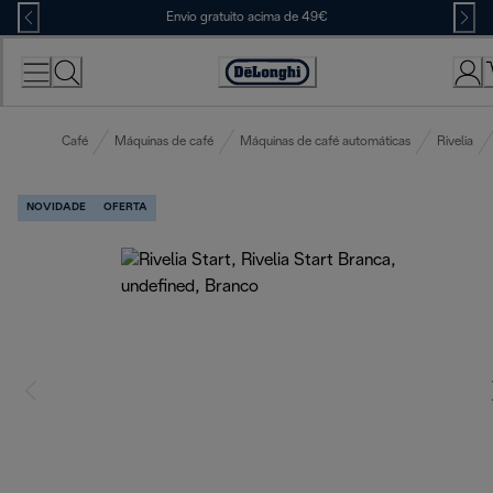
Skip
Envio gratuito acima de 49€
to
Content
Accessibility
Statement
Café
Máquinas de café
Máquinas de café automáticas
Rivelia
NOVIDADE
OFERTA