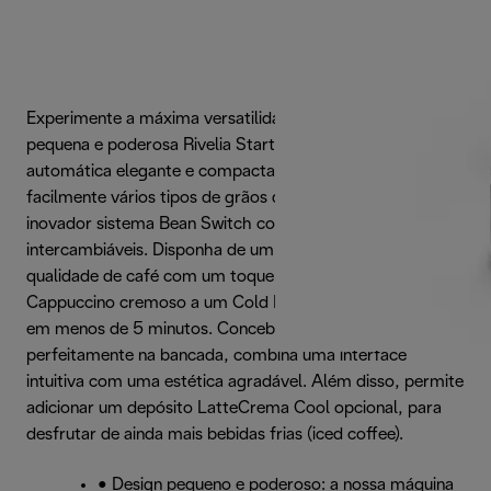
Experimente a máxima versatilidade do café com a
pequena e poderosa Rivelia Start. Esta máquina de café
automática elegante e compacta permite explorar
facilmente vários tipos de grãos de café, utilizando o
inovador sistema Bean Switch com depósitos
intercambiáveis. Disponha de um menu de 10 bebidas com
qualidade de café com um toque num botão, desde um
Cappuccino cremoso a um Cold Brew refrescante, pronta
em menos de 5 minutos. Concebida para se enquadrar
perfeitamente na bancada, combina uma interface
intuitiva com uma estética agradável. Além disso, permite
adicionar um depósito LatteCrema Cool opcional, para
desfrutar de ainda mais bebidas frias (iced coffee).
• Design pequeno e poderoso: a nossa máquina