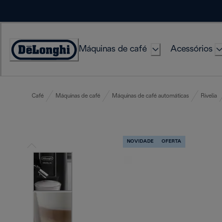
Skip
to
Content
Máquinas de café
Acessórios
Accessibility
Statement
Café
Máquinas de café
Máquinas de café automáticas
Rivelia
NOVIDADE
OFERTA