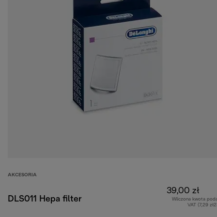
AKCESORIA
39,00 zł
DLS011 Hepa filter
Wliczona kwota pod
VAT (7,29 zł