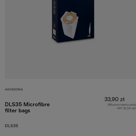
AKCESORIA
33,90 zł
DLS35 Microfibre
Wliczona kwota pod
VAT (6,34 zł
filter bags
DLS35