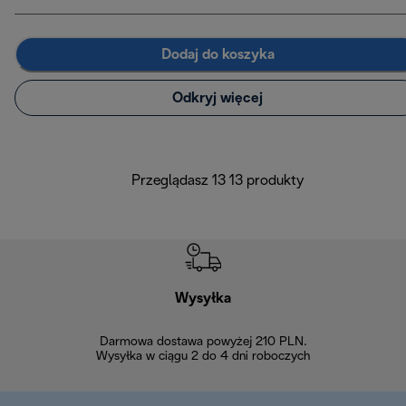
Dodaj do koszyka
Odkryj więcej
Przeglądasz 13 13 produkty
Wysyłka
Bez
Darmowa dostawa powyżej 210 PLN.
Możesz bezp
Wysyłka w ciągu 2 do 4 dni roboczych
zakupiony w na
w ciągu 14