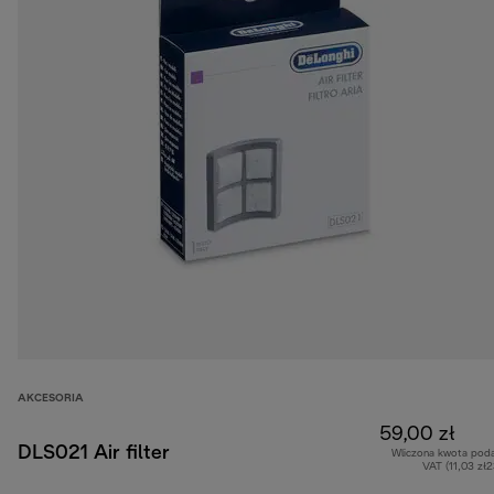
AKCESORIA
59,00 zł
DLS021 Air filter
Wliczona kwota pod
VAT (11,03 zł