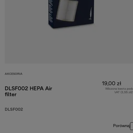
AKCESORIA
19,00 zł
DLSF002 HEPA Air
Wliczona kwota pod
VAT (3,55 zł
filter
DLSF002
Porównaj