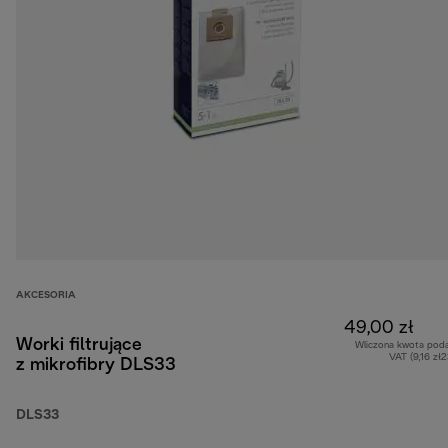
AKCESORIA
49,00 zł
Worki filtrujące
Wliczona kwota pod
VAT (9,16 zł
z mikrofibry DLS33
DLS33