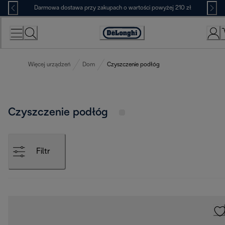
Skip
Darmowa dostawa przy zakupach o wartości powyżej 210 zł
to
Content
Deklaracja
dostępności
Więcej urządzeń
Dom
Czyszczenie podłóg
Czyszczenie podłóg
Filtr