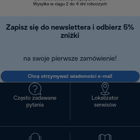
Wysyłka w ciągu 2 do 4 dni roboczych
zakupiony w na
w ciągu 14
Zapisz się do newslettera i odbierz 5%
zniżki
na swoje pierwsze zamówienie!
Chcę otrzymywać wiadomości e-mail
Często zadawane
Lokalizator
pytania
serwisòw