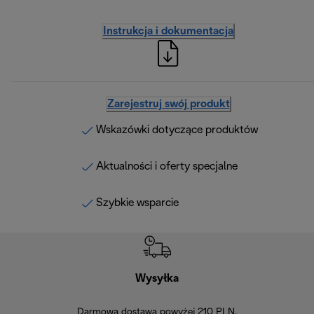
Instrukcja i dokumentacja
Zarejestruj swój produkt
Wskazówki dotyczące produktów
Aktualności i oferty specjalne
Szybkie wsparcie
Wysyłka
Bez
Darmowa dostawa powyżej 210 PLN.
Możesz bezp