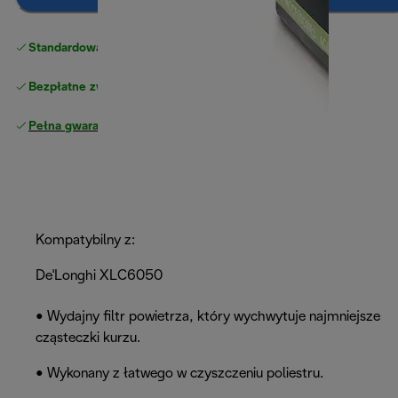
Standardowa bezpłatna dostawa
powyżej 210 zł
Bezpłatne zwroty
Pełna gwarancja producenta
Kompatybilny z:
De'Longhi XLC6050
• Wydajny filtr powietrza, który wychwytuje najmniejsze
cząsteczki kurzu.
• Wykonany z łatwego w czyszczeniu poliestru.