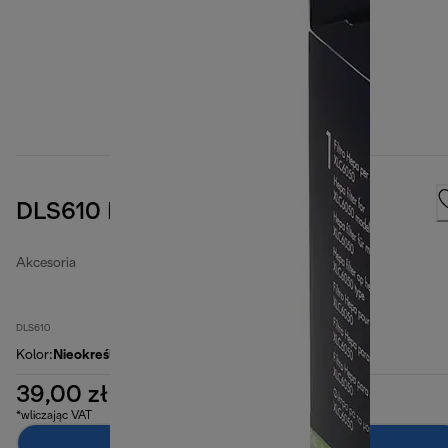
DLS610 EPA Air filter
Akcesoria
DLS610
Kolor
:
Nieokreślone
39,00 zł
*wliczając VAT
Dodaj do koszyka