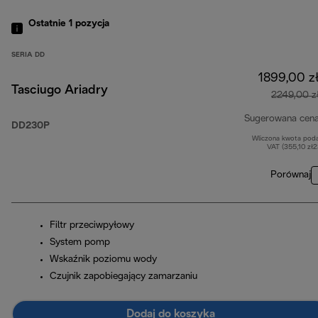
Ostatnie 1
pozycja
SERIA DD
1899,00 z
Tasciugo Ariadry
2249,00 z
Sugerowana cen
DD230P
Wliczona kwota pod
VAT (355,10 zł
Porównaj
Filtr przeciwpyłowy
System pomp
Wskaźnik poziomu wody
Czujnik zapobiegający zamarzaniu
Dodaj do koszyka