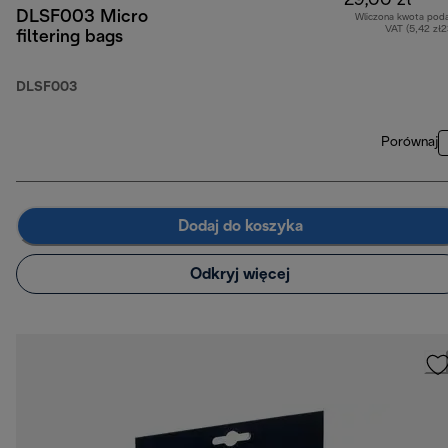
29,00 zł
DLSF003 Micro
Wliczona kwota pod
VAT (5,42 zł
filtering bags
DLSF003
Porównaj
Dodaj do koszyka
Odkryj więcej