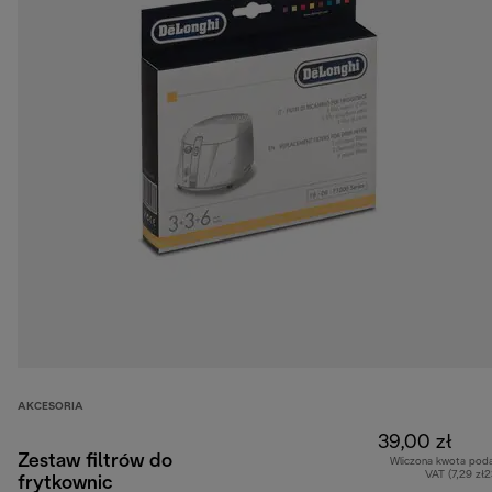
AKCESORIA
39,00 zł
Zestaw filtrów do
Wliczona kwota pod
VAT (7,29 zł
frytkownic