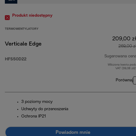
Produkt niedostępny
TERMOWENTYLATORY
209,00 z
Verticale Edge
269,00 z
Sugerowana cen
HFS50D22
Wliczona kwota pod
VAT (39,08 zł
Porównaj
3 poziomy mocy
Uchwyty do przenoszenia
Ochrona IP21
Powiadom mnie