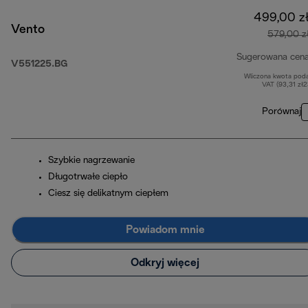
499,00 z
Vento
579,00 z
Sugerowana cen
V551225.BG
Wliczona kwota pod
VAT (93,31 zł
Porównaj
Szybkie nagrzewanie
Długotrwałe ciepło
Ciesz się delikatnym ciepłem
Powiadom mnie
Odkryj więcej