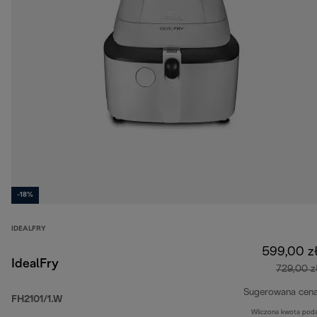
-18%
IDEALFRY
599,00 z
IdealFry
729,00 z
Sugerowana cen
FH2101/1.W
Wliczona kwota pod