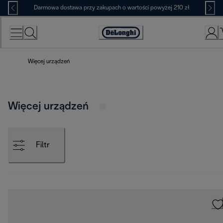
Skip
Darmowa dostawa przy zakupach o wartości powyżej 210 zł
to
Content
Deklaracja
dostępności
Więcej urządzeń
Więcej urządzeń
Filtr