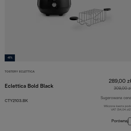
-6%
TOSTERY ECLETTICA
289,00 z
Eclettica Bold Black
309,00 z
Sugerowana cen
CTY2103.BK
Wliczona kwota pod
VAT (54,04 zł
Porównaj