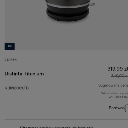
-8%
CZAJNIKI
319,99 z
Distinta Titanium
349,00 z
Sugerowana cen
KBIN2001.TB
Wliczona kwota pod
VAT (59,84 zł
Porównaj