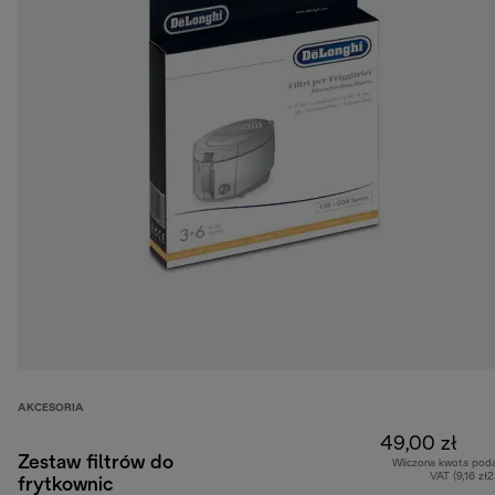
AKCESORIA
49,00 zł
Zestaw filtrów do
Wliczona kwota pod
VAT (9,16 zł
frytkownic