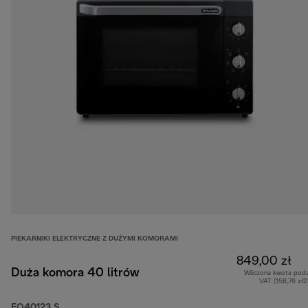
PIEKARNIKI ELEKTRYCZNE Z DUŻYMI KOMORAMI
849,00 zł
Duża komora 40 litrów
Wliczona kwota pod
VAT (158,76 zł
EO40123.S