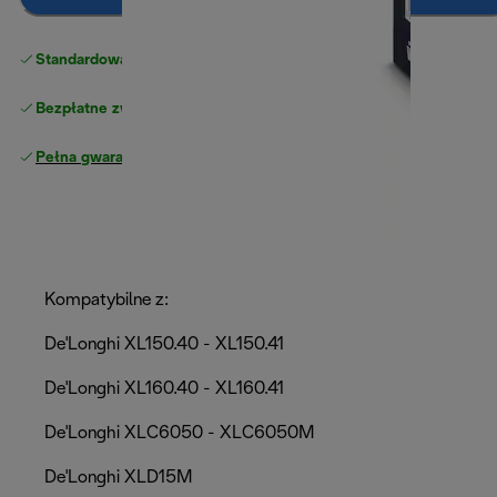
Standardowa bezpłatna dostawa
powyżej 210 zł
Bezpłatne zwroty
Pełna gwarancja producenta
Kompatybilne z:
De'Longhi XL150.40 - XL150.41
De'Longhi XL160.40 - XL160.41
De'Longhi XLC6050 - XLC6050M
De'Longhi XLD15M