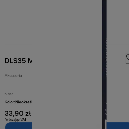
DLS35 Microfibre filter bags
Akcesoria
DLS35
Kolor
:
Nieokreślone
33,90 zł
*wliczając VAT
Dodaj do koszyka