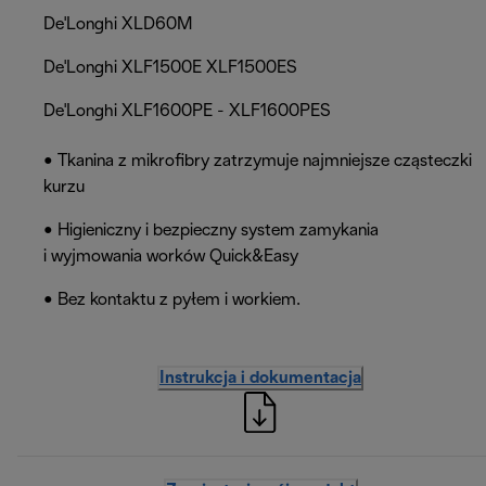
De'Longhi XLD60M
De'Longhi XLF1500E XLF1500ES
De'Longhi XLF1600PE - XLF1600PES
• Tkanina z mikrofibry zatrzymuje najmniejsze cząsteczki
kurzu
• Higieniczny i bezpieczny system zamykania
i wyjmowania worków Quick&Easy
• Bez kontaktu z pyłem i workiem.
Instrukcja i dokumentacja