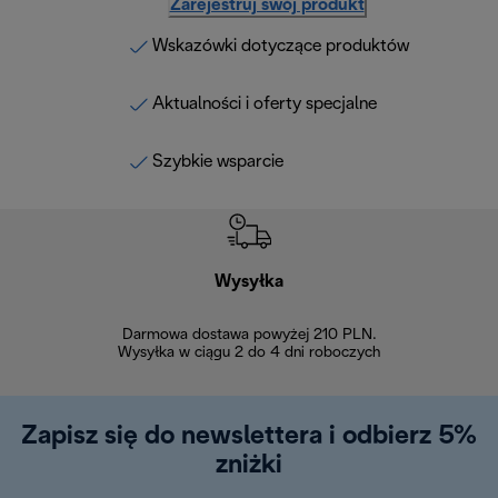
Zarejestruj swój produkt
Wskazówki dotyczące produktów
Aktualności i oferty specjalne
Szybkie wsparcie
Wysyłka
Bez
Darmowa dostawa powyżej 210 PLN.
Możesz bezp
Wysyłka w ciągu 2 do 4 dni roboczych
zakupiony w na
w ciągu 14
Zapisz się do newslettera i odbierz 5%
zniżki