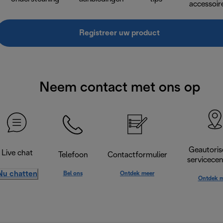
accessoir
Registreer uw product
Neem contact met ons op
Geautoris
Live chat
Telefoon
Contactformulier
servicece
Nu chatten
Bel ons
Ontdek meer
Ontdek m