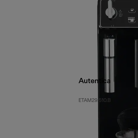
Autentica
ETAM29.510.B