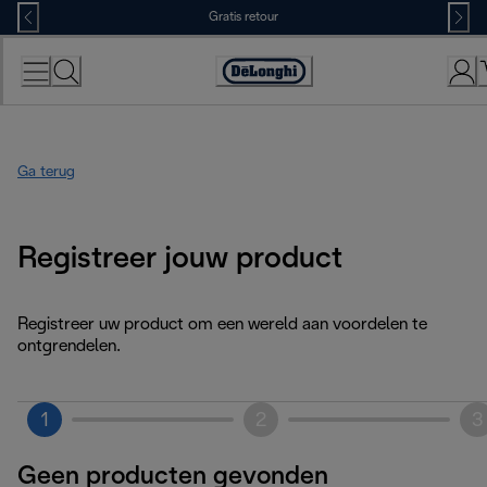
Skip
Gratis retour
to
Content
Accessibility
Statement
Ga terug
Registreer jouw product
Registreer uw product om een wereld aan voordelen te
ontgrendelen.
1
2
3
Geen producten gevonden