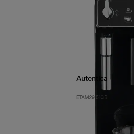
Autentica
ETAM29.510.B