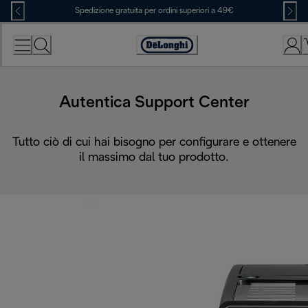
Skip
Spedizione gratuita per ordini superiori a 49€
to
Content
Accessibility
Statement
Autentica Support Center
Tutto ciò di cui hai bisogno per configurare e ottenere
il massimo dal tuo prodotto.