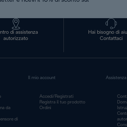
letter e ricevi il 10% di sconto sul
ntro di assistenza
Hai bisogno di ai
autorizzato
Contattaci
Il mio account
Assistenza 
o
Accedi/Registrati
Cont
Registra il tuo prodotto
Doma
ina da
Ordini
Istru
Centr
ensore di
auto
Cons