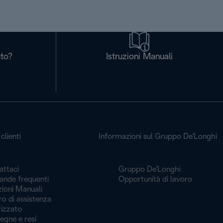
uto?
Istruzioni Manuali
clienti
Informazioni sul Gruppo De'Longhi
attaci
Gruppo De'Longhi
nde frequenti
Opportunità di lavoro
zioni Manuali
o di assistenza
rizzato
egne e resi