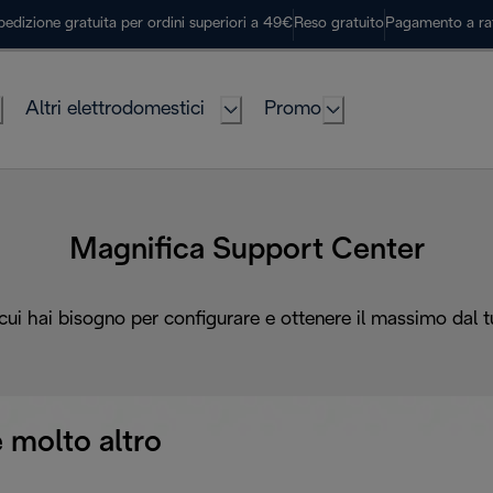
pedizione gratuita per ordini superiori a 49€
Reso gratuito
Pagamento a ra
Altri elettrodomestici
Promo
Magnifica Support Center
 cui hai bisogno per configurare e ottenere il massimo dal 
 molto altro