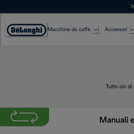
Skip
S
to
Content
Macchine da caffè
Accessori
Accessibility
Statement
Tutto ciò di
Manuali e