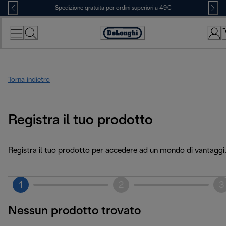
Skip
Spedizione gratuita per ordini superiori a 49€
to
Content
Accessibility
Statement
Torna indietro
Registra il tuo prodotto
Registra il tuo prodotto per accedere ad un mondo di vantaggi
1
2
3
Nessun prodotto trovato