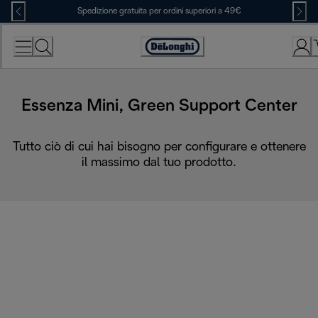
Skip
Spedizione gratuita per ordini superiori a 49€
to
Content
Accessibility
Statement
Essenza Mini, Green Support Center
Tutto ciò di cui hai bisogno per configurare e ottenere
il massimo dal tuo prodotto.