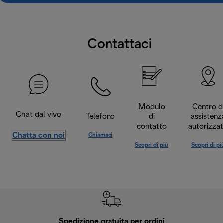
Contattaci
Modulo
Centro d
Chat dal vivo
Telefono
di
assistenz
contatto
autorizza
Chatta con noi
Chiamaci
Scopri di più
Scopri di pi
Spedizione gratuita per ordini
R