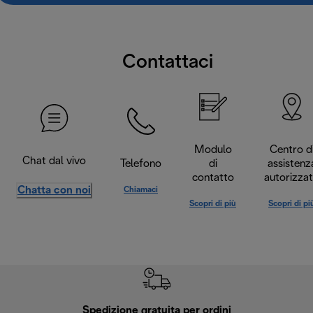
Contattaci
Modulo
Centro d
Chat dal vivo
Telefono
di
assistenz
contatto
autorizza
Chatta con noi
Chiamaci
Scopri di più
Scopri di pi
Spedizione gratuita per ordini
R