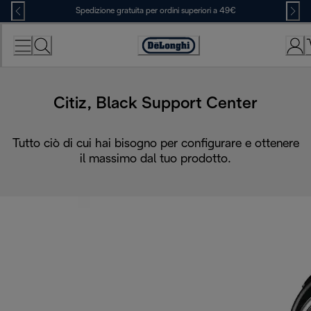
Skip
Spedizione gratuita per ordini superiori a 49€
to
Content
Accessibility
Statement
Citiz, Black Support Center
Tutto ciò di cui hai bisogno per configurare e ottenere
il massimo dal tuo prodotto.