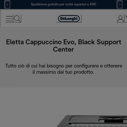
Skip
Spedizione gratuita per ordini superiori a 49€
to
Content
Accessibility
Statement
Eletta Cappuccino Evo, Black Support
Center
Tutto ciò di cui hai bisogno per configurare e ottenere
il massimo dal tuo prodotto.