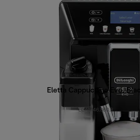
Eletta Cappuccino Evo, Bla
ECAM46.860.B