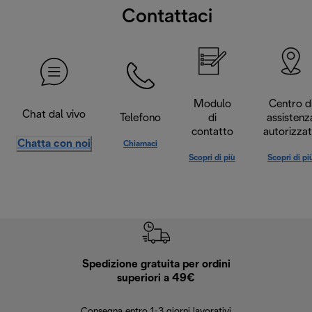
Contattaci
Modulo
Centro d
Chat dal vivo
Telefono
di
assistenz
contatto
autorizza
Chatta con noi
Chiamaci
Scopri di più
Scopri di pi
Spedizione gratuita per ordini
R
superiori a 49€
30 giorn
Consegna entro 1-3 giorni lavorativi