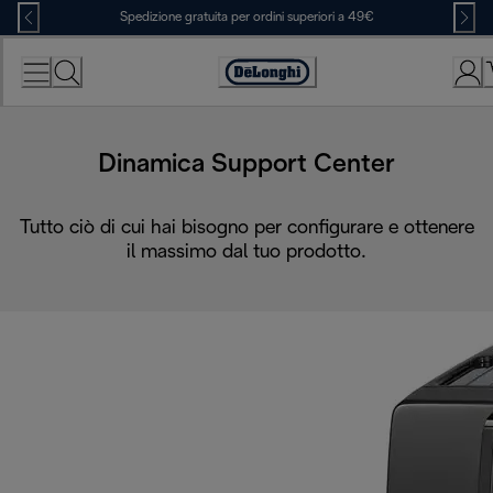
Skip
Spedizione gratuita per ordini superiori a 49€
to
Content
Accessibility
Statement
Dinamica Support Center
Tutto ciò di cui hai bisogno per configurare e ottenere
il massimo dal tuo prodotto.