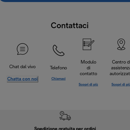
Contattaci
Modulo
Centro d
Chat dal vivo
Telefono
di
assistenz
contatto
autorizza
Chatta con noi
Chiamaci
Scopri di più
Scopri di pi
Spedizione gratuita per ordini
R