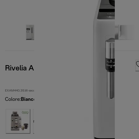
Rivelia Arctic White
EXAM440.35.W-second
Colore
:
Bianco