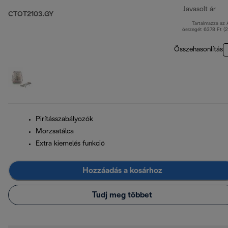
Javasolt ár
CTOT2103.GY
Tartalmazza az
ere
összegét 6378 Ft (
Összehasonlítás
Pirításszabályozók
Morzsatálca
Extra kiemelés funkció
Hozzáadás a kosárhoz
Tudj meg többet