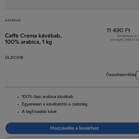
KÁVÉBAB
11 490 Ft
Caffè Crema kávébab,
Tartalmazza az
összegét 2443 Ft (
100% arabica, 1 kg
DLSC618
Összehasonlítás
100%-ban arabica kávébab
Egyenesen a kávébabtól a csészéig
A legfrissebb kávé
Hozzáadás a kosárhoz