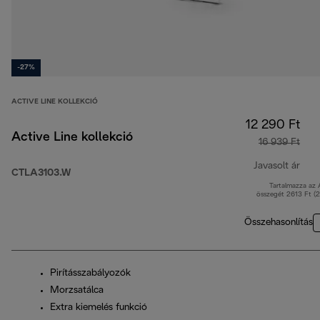
-27%
ACTIVE LINE KOLLEKCIÓ
12 290 Ft
Active Line kollekció
16 939 Ft
Javasolt ár
CTLA3103.W
Tartalmazza az
ered
összegét 2613 Ft (
Összehasonlítás
Pirításszabályozók
Morzsatálca
Extra kiemelés funkció