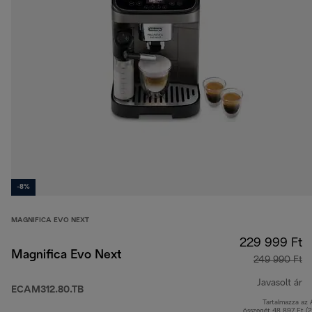
-8%
MAGNIFICA EVO NEXT
229 999 Ft
Magnifica Evo Next
249 990 Ft
Javasolt ár
ECAM312.80.TB
Tartalmazza az
er
összegét 48 897 Ft (