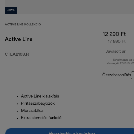
-32%
ACTIVE LINE KOLLEKCIÓ
12 290 Ft
Active Line
17 990 Ft
Javasolt ár
CTLA2103.R
Tartalmazza az
ered
összegét 2613 Ft (
Összehasonlítás
Active Line kialakítás
Pirításszabályozók
Morzsatálca
Extra kiemelés funkció
Hozzáadás a kosárhoz