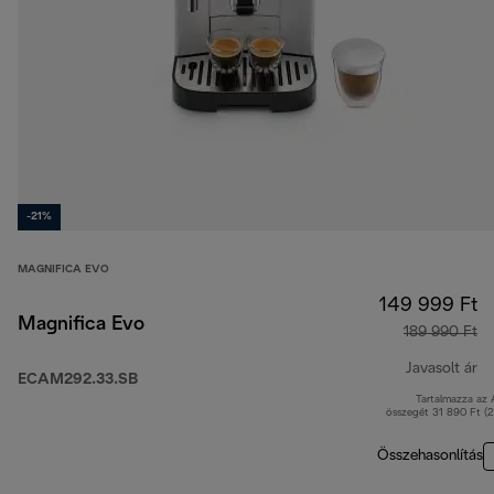
-21%
MAGNIFICA EVO
149 999 Ft
Magnifica Evo
189 990 Ft
Javasolt ár
ECAM292.33.SB
Tartalmazza az
er
összegét 31 890 Ft (
Összehasonlítás