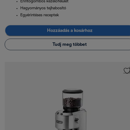
Érintőgombos kezelőfelület
Hagyományos tejhabosító
Egyérintéses receptek
Hozzáadás a kosárhoz
Tudj meg többet