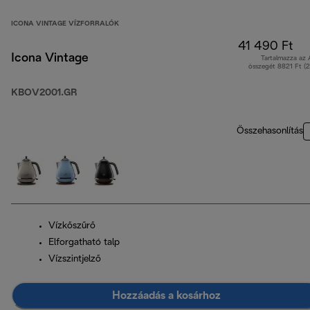
ICONA VINTAGE VÍZFORRALÓK
41 490 Ft
Icona Vintage
Tartalmazza az
összegét 8821 Ft (
KBOV2001.GR
Összehasonlítás
Vízkőszűrő
Elforgatható talp
Vízszintjelző
Hozzáadás a kosárhoz