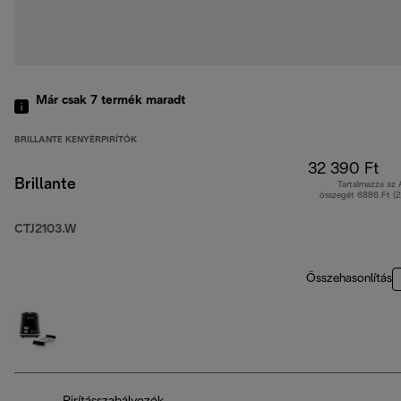
Már csak 7 termék maradt
BRILLANTE KENYÉRPIRÍTÓK
32 390 Ft
Brillante
Tartalmazza az
összegét 6886 Ft (
CTJ2103.W
Összehasonlítás