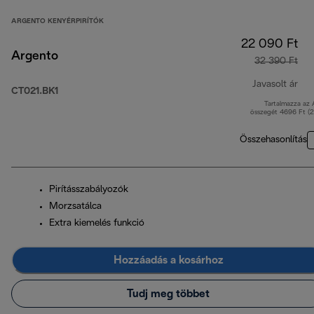
ARGENTO KENYÉRPIRÍTÓK
22 090 Ft
Argento
32 390 Ft
Javasolt ár
CT021.BK1
Tartalmazza az
ere
összegét 4696 Ft (
Összehasonlítás
Pirításszabályozók
Morzsatálca
Extra kiemelés funkció
Hozzáadás a kosárhoz
Tudj meg többet