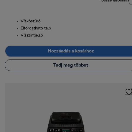
Összehasonlítás
Vízkőszűrő
Elforgatható talp
Vízszintjelző
Hozzáadás a kosárhoz
Tudj meg többet