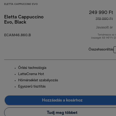
ELETTA CAPPUCCINO EVO
249 990 Ft
Eletta Cappuccino
319 990 Ft
Evo, Black
Javasolt ár
ECAM46.860.B
Tartalmazza az
e
összegét 53 147 Ft (
Összehasonlítás
Őrlési technológia
LatteCrema Hot
Hőmérséklet szabályozás
Egyszerű tisztítás
Hozzáadás a kosárhoz
Tudj meg többet