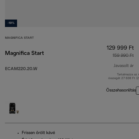
-19%
MAGNIFICA START
129 999 Ft
Magnifica Start
159 990 Ft
Javasolt ár
ECAM220.20.W
Tartalmazza az
er
összegét 27 638 Ft (
Összehasonlítás
Frissen őrölt kávé