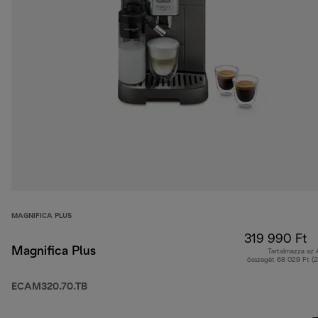
MAGNIFICA PLUS
319 990 Ft
Magnifica Plus
Tartalmazza az
összegét 68 029 Ft (
ECAM320.70.TB