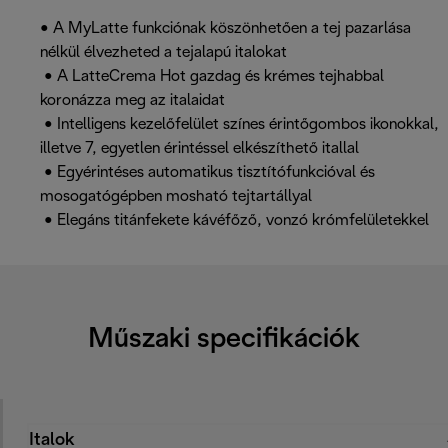
• A MyLatte funkciónak köszönhetően a tej pazarlása
nélkül élvezheted a tejalapú italokat
• A LatteCrema Hot gazdag és krémes tejhabbal
koronázza meg az italaidat
• Intelligens kezelőfelület színes érintőgombos ikonokkal,
illetve 7, egyetlen érintéssel elkészíthető itallal
• Egyérintéses automatikus tisztítófunkcióval és
mosogatógépben mosható tejtartállyal
• Elegáns titánfekete kávéfőző, vonzó krómfelületekkel
Műszaki specifikációk
Italok