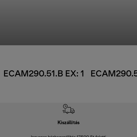
ECAM290.51.B EX: 1
ECAM290.51
Kiszállítás
V