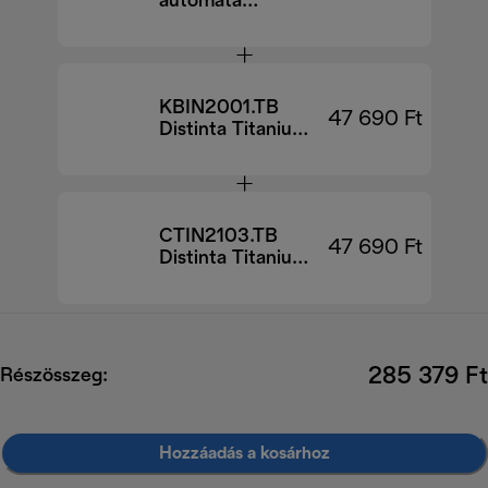
automata
kávégép –
ECAM290.81.TB
EX:1
KBIN2001.TB
47 690 Ft
Distinta Titanium
vízforraló
CTIN2103.TB
47 690 Ft
Distinta Titanium
kenyérpirító
285 379 Ft
Részösszeg:
Hozzáadás a kosárhoz