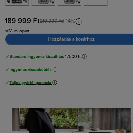
189 999 Ft
eredeti ár 219 990 Ft
219 990 Ft
(-14%)
*ÁFA-val együtt
Hozzáadás a kosárhoz
Standard ingyenes kiszállítás
17500 Ft
Ingyenes visszaküldés
Teljes gyártói garancia