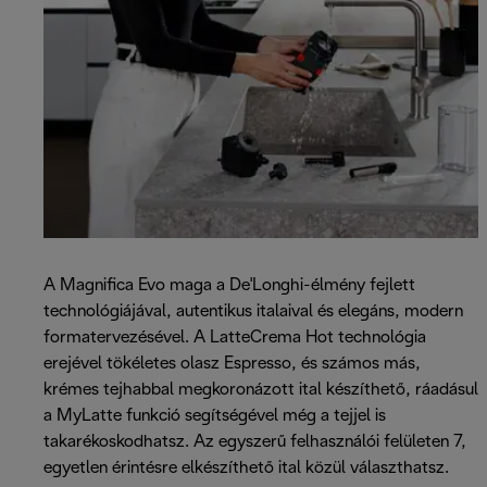
A Magnifica Evo maga a De'Longhi-élmény fejlett
technológiájával, autentikus italaival és elegáns, modern
formatervezésével. A LatteCrema Hot technológia
erejével tökéletes olasz Espresso, és számos más,
krémes tejhabbal megkoronázott ital készíthető, ráadásul
a MyLatte funkció segítségével még a tejjel is
takarékoskodhatsz. Az egyszerű felhasználói felületen 7,
egyetlen érintésre elkészíthető ital közül választhatsz.