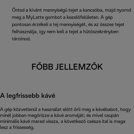
Öntsd a kívánt mennyiségű tejet a kancsóba, majd nyomd
meg a MyLatte gombot a kezelőfelületen. A gép
pontosan érzékeli a tej mennyiségét, és az összes tejet
felhasználja, így nem kell a tejet a hűtőszekrényben
tárolnod.
FŐBB JELLEMZŐK
A legfrissebb kávé
A gép közvetlenül a használat előtt őrli meg a kávébabot, hogy
minél jobban megőrizze a kávé aromáját; és mivel csupán
minimális kávé marad vissza, a következő csésze ital is maga
lesz a frissesség.