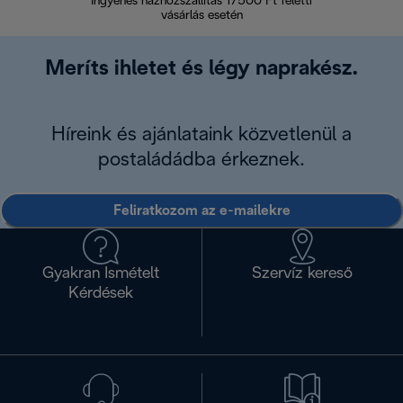
Ingyenes házhozszállítás 17500 Ft feletti
Visszak
vásárlás esetén
Meríts ihletet és légy naprakész.
Híreink és ajánlataink közvetlenül a
postaládádba érkeznek.
Feliratkozom az e-mailekre
Gyakran Ismételt
Szervíz kereső
Kérdések