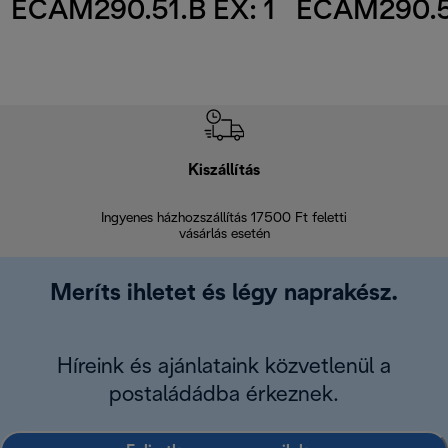
ECAM290.51.B EX: 1
ECAM290.51
Kiszállítás
V
Ingyenes házhozszállítás 17500 Ft feletti
Visszak
vásárlás esetén
Meríts ihletet és légy naprakész.
Híreink és ajánlataink közvetlenül a
postaládádba érkeznek.