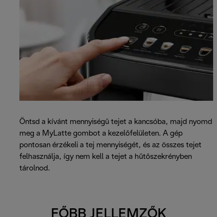
Öntsd a kívánt mennyiségű tejet a kancsóba, majd nyomd
meg a MyLatte gombot a kezelőfelületen. A gép
pontosan érzékeli a tej mennyiségét, és az összes tejet
felhasználja, így nem kell a tejet a hűtőszekrényben
tárolnod.
FŐBB JELLEMZŐK