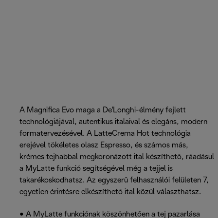
A Magnifica Evo maga a De'Longhi-élmény fejlett
technológiájával, autentikus italaival és elegáns, modern
formatervezésével. A LatteCrema Hot technológia
erejével tökéletes olasz Espresso, és számos más,
krémes tejhabbal megkoronázott ital készíthető, ráadásul
a MyLatte funkció segítségével még a tejjel is
takarékoskodhatsz. Az egyszerű felhasználói felületen 7,
egyetlen érintésre elkészíthető ital közül választhatsz.
• A MyLatte funkciónak köszönhetően a tej pazarlása