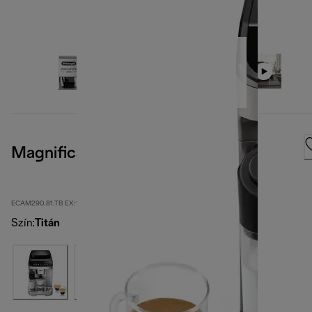
Magnifica Evo
ECAM290.81.TB EX:1
Szín
:
Titán