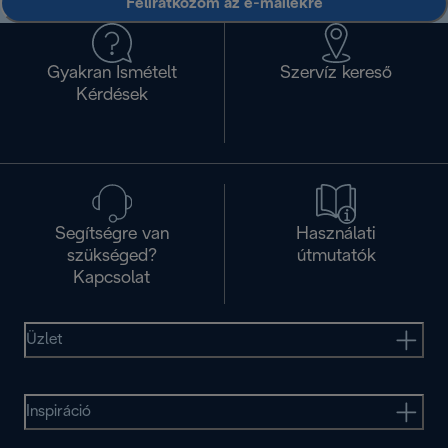
Feliratkozom az e-mailekre
Gyakran Ismételt
Szervíz kereső
Kérdések
Segítségre van
Használati
szükséged?
útmutatók
Kapcsolat
Üzlet
Inspiráció