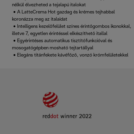
nélkül élvezheted a tejalapú italokat
• A LatteCrema Hot gazdag és krémes tejhabbal
koronázza meg az italaidat
• Intelligens kezelőfelület színes érintőgombos ikonokkal,
illetve 7, egyetlen érintéssel elkészíthető itallal
• Egyérintéses automatikus tisztítófunkcióval és
mosogatógépben mosható tejtartállyal
• Elegáns titánfekete kávéfőző, vonzó krómfelületekkel