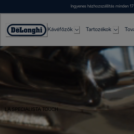
Skip
Ingyenes házhozszállítás minden 17
to
Content
Kávéfőzők
Tartozékok
Tov
Accessibility
Statement
LA SPECIALISTA TOUCH