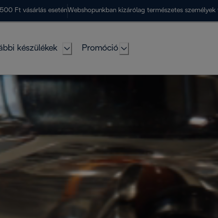
500 Ft vásárlás esetén
Webshopunkban kizárólag természetes személyek 
ábbi készülékek
Promóció