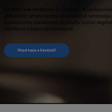
Ez nem csak tökéletes. Ez Perfetto. A La Speciali
útmutatód, amely kézműves kávézóvá varázsolja a 
kávékészítés művészetét az intuitív kijelző segíts
hibátlanul a teljes barista menüt.
Hozd haza a kávézót!