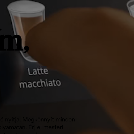
ű
em,
ávé nyitja. Megkönnyít minden
olyamatán. Érj el mesteri