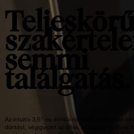
Teljeskör
szakértel
semmi
találgatás.
Az intuitív 3,5”-os érintőképernyő a tökéletes k
döntést, végigvezet az őrlés, adagolás, és főzés f