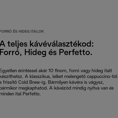
FORRÓ ÉS HIDEG ITALOK
A teljes kávéválasztékod:
Forró, Hideg és Perfetto.
Egyetlen érintéssel akár 10 finom, forró vagy hideg italt
készíthetsz. A klasszikus, lelket melengető cappuccino-tól
a frissítő Cold Brew-ig. Bármilyen kávéra is vágysz,
bármikor megkaphatod. A kávézód mindig nyitva van és
minden ital Perfetto.