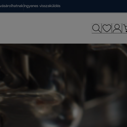
vásárolhatnak
Ingyenes visszaküldés