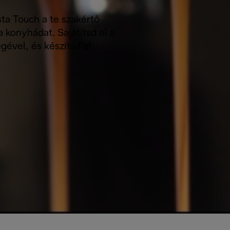
sta Touch a te szakértő
konyhádat. Sajátítsd el a
égével, és készítsd el