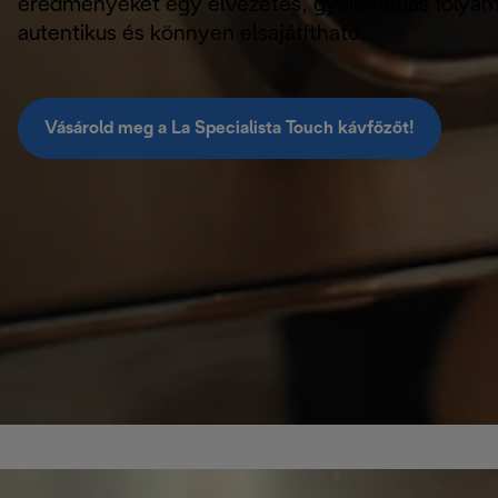
eredményeket egy élvezetes, gyakorlatias folyam
autentikus és könnyen elsajátítható.
Vásárold meg a La Specialista Touch kávfőzőt!