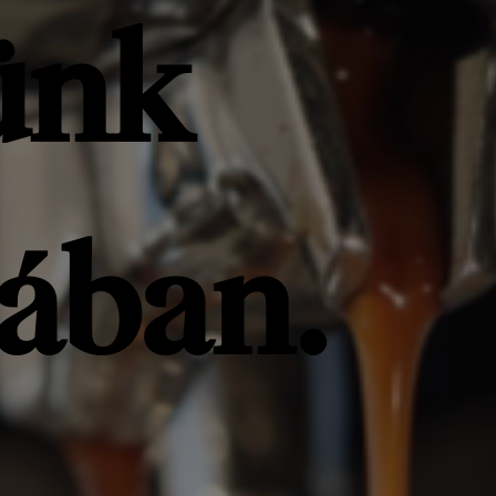
ünk
ában.