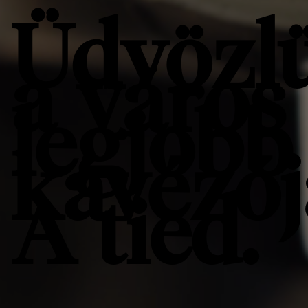
Üdvözl
a város
legjobb
kávézój
A tied.