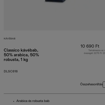
KÁVÉBAB
10 690 Ft
Classico kávébab,
Tartalmazza az
összegét 2273 Ft (
50% arabica, 50%
robusta, 1 kg
DLSC616
Összehasonlítás
Arabica és robusta bab