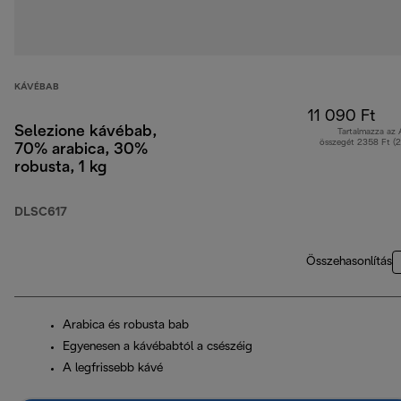
KÁVÉBAB
11 090 Ft
Selezione kávébab,
Tartalmazza az
összegét 2358 Ft (
70% arabica, 30%
robusta, 1 kg
DLSC617
Összehasonlítás
Arabica és robusta bab
Egyenesen a kávébabtól a csészéig
A legfrissebb kávé