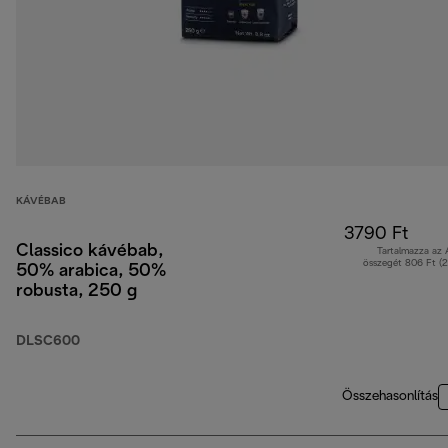
KÁVÉBAB
3790 Ft
Classico kávébab,
Tartalmazza az
összegét 806 Ft (
50% arabica, 50%
robusta, 250 g
DLSC600
Összehasonlítás