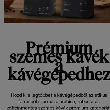
Prémium
szemes kávék
a
kávégépedhe
Hozd ki a legtöbbet a kávégépedből az etikus
forrásból származó arabica, robusta és
koffeinmentes szemes kávák prémium kategóriá