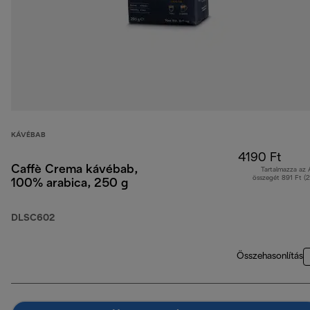
KÁVÉBAB
4190 Ft
Caffè Crema kávébab,
Tartalmazza az
összegét 891 Ft (
100% arabica, 250 g
DLSC602
Összehasonlítás