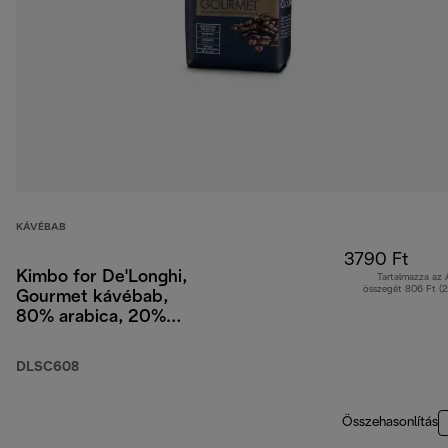
KÁVÉBAB
3790 Ft
Kimbo for De'Longhi,
Tartalmazza az
összegét 806 Ft (
Gourmet kávébab,
80% arabica, 20%
robusta, 250 g
DLSC608
Összehasonlítás