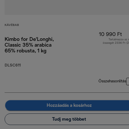
KÁVÉBAB
10 990 Ft
Kimbo for De'Longhi,
Tartalmazza az
összegét 2336 Ft (
Classic 35% arabica
65% robusta, 1 kg
DLSC611
Összehasonlítás
Hozzáadás a kosárhoz
Tudj meg többet