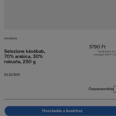
KÁVÉBAB
3790 Ft
Selezione kávébab,
Tartalmazza az
összegét 806 Ft (
70% arabica, 30%
robusta, 250 g
DLSC601
Összehasonlítás
Hozzáadás a kosárhoz