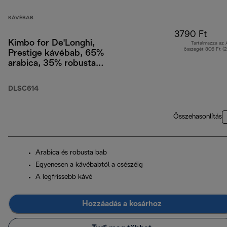
KÁVÉBAB
3790 Ft
Kimbo for De'Longhi,
Tartalmazza az
összegét 806 Ft (
Prestige kávébab, 65%
arabica, 35% robusta,
250 g
DLSC614
Összehasonlítás
Arabica és robusta bab
Egyenesen a kávébabtól a csészéig
A legfrissebb kávé
Hozzáadás a kosárhoz