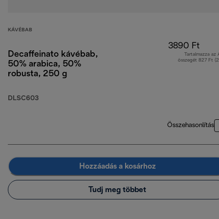
KÁVÉBAB
3890 Ft
Decaffeinato kávébab,
Tartalmazza az
összegét 827 Ft (
50% arabica, 50%
robusta, 250 g
DLSC603
Összehasonlítás
Hozzáadás a kosárhoz
Tudj meg többet