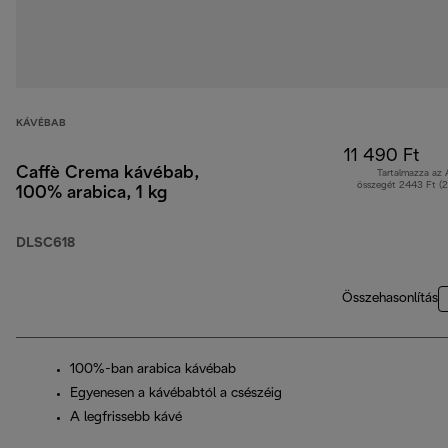
KÁVÉBAB
11 490 Ft
Caffè Crema kávébab,
Tartalmazza az
összegét 2443 Ft (
100% arabica, 1 kg
DLSC618
Összehasonlítás
100%-ban arabica kávébab
Egyenesen a kávébabtól a csészéig
A legfrissebb kávé