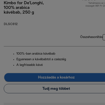
Kimbo for De'Longhi,
Tartalmazza az
összegét 891 Ft (
100% arabica
kávébab, 250 g
DLSC612
Összehasonlítás
100%-ban arabica kávébab
Egyenesen a kávébabtól a csészéig
A legfrissebb kávé
Hozzáadás a kosárhoz
Tudj meg többet