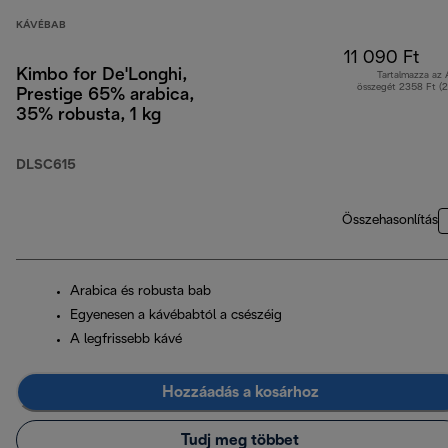
KÁVÉBAB
11 090 Ft
Kimbo for De'Longhi,
Tartalmazza az
összegét 2358 Ft (
Prestige 65% arabica,
35% robusta, 1 kg
DLSC615
Összehasonlítás
Arabica és robusta bab
Egyenesen a kávébabtól a csészéig
A legfrissebb kávé
Hozzáadás a kosárhoz
Tudj meg többet