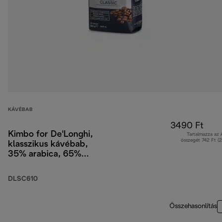
KÁVÉBAB
3490 Ft
Kimbo for De'Longhi,
Tartalmazza az
összegét 742 Ft (
klasszikus kávébab,
35% arabica, 65%
robusta, 250 g
DLSC610
Összehasonlítás