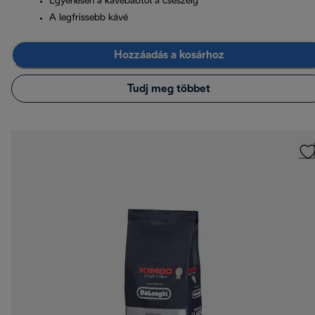
Egyenesen a kávébabtól a csészéig
A legfrissebb kávé
Hozzáadás a kosárhoz
Tudj meg többet