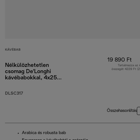
KÁVÉBAB
19 890 Ft
Nélkülözhetetlen
Tartalmazza az
összegét 4229 Ft (
csomag De'Longhi
kávébabokkal, 4x250
g, 2 Cappuccino pohár
és vízszűrő
DLSC317
Összehasonlítás
Arabica és robusta bab