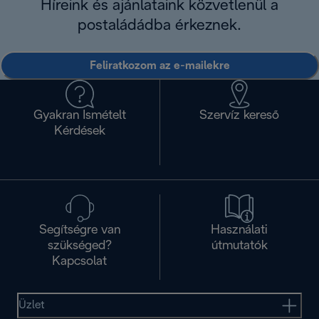
Híreink és ajánlataink közvetlenül a
postaládádba érkeznek.
Feliratkozom az e-mailekre
Gyakran Ismételt
Szervíz kereső
Kérdések
Segítségre van
Használati
szükséged?
útmutatók
Kapcsolat
Üzlet