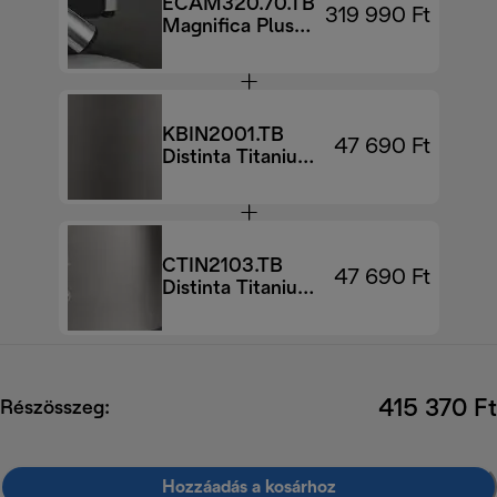
ECAM320.70.TB
319 990 Ft
Magnifica Plus
automata
kávégép
KBIN2001.TB
47 690 Ft
Distinta Titanium
vízforraló
CTIN2103.TB
47 690 Ft
Distinta Titanium
kenyérpirító
415 370 Ft
Részösszeg:
Hozzáadás a kosárhoz