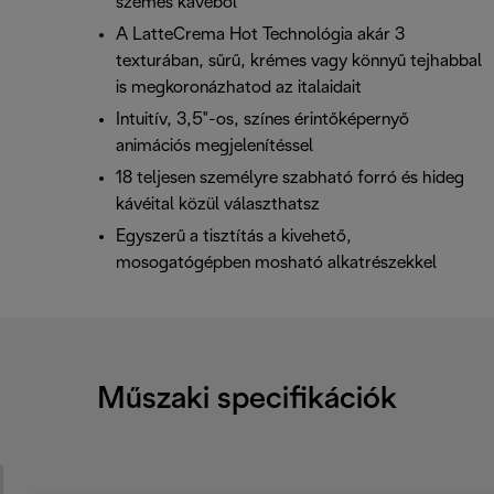
szemes kávéból
A LatteCrema Hot Technológia akár 3
texturában, sűrű, krémes vagy könnyű tejhabbal
is megkoronázhatod az italaidait
Intuitív, 3,5"-os, színes érintőképernyő
animációs megjelenítéssel
18 teljesen személyre szabható forró és hideg
kávéital közül választhatsz
Egyszerű a tisztítás a kivehető,
mosogatógépben mosható alkatrészekkel
Műszaki specifikációk