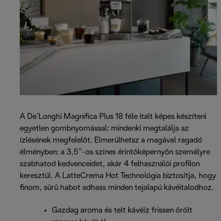
A De’Longhi Magnifica Plus 18 féle italt képes készíteni
egyetlen gombnyomással: mindenki megtalálja az
ízlésének megfelelőt. Elmerülhetsz a magával ragadó
élményben: a 3,5”-os színes érintőképernyőn személyre
szabhatod kedvenceidet, akár 4 felhasználói profilon
keresztül. A LatteCrema Hot Technológia biztosítja, hogy
finom, sűrű habot adhass minden tejalapú kávéitalodhoz.
Gazdag aroma és telt kávéíz frissen őrölt