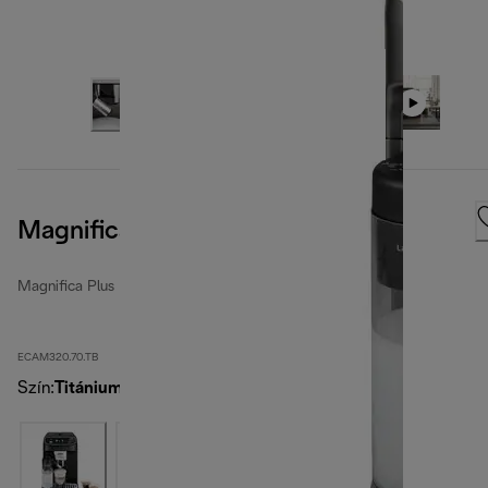
Magnifica Plus
Magnifica Plus
ECAM320.70.TB
Szín
:
Titánium fekete