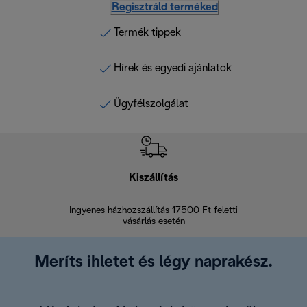
Regisztráld terméked
Termék tippek
Hírek és egyedi ajánlatok
Ügyfélszolgálat
Kiszállítás
V
Ingyenes házhozszállítás 17500 Ft feletti
Visszak
vásárlás esetén
Meríts ihletet és légy naprakész.