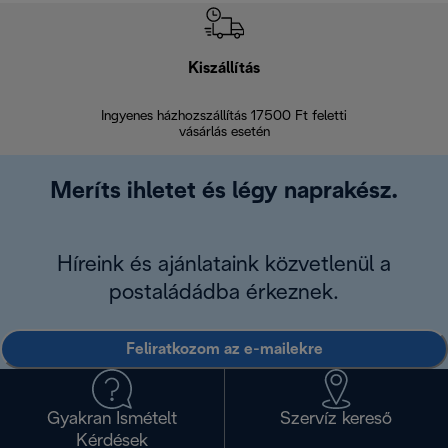
Kiszállítás
V
Ingyenes házhozszállítás 17500 Ft feletti
Visszak
vásárlás esetén
Meríts ihletet és légy naprakész.
Híreink és ajánlataink közvetlenül a
postaládádba érkeznek.
Feliratkozom az e-mailekre
Gyakran Ismételt
Szervíz kereső
Kérdések