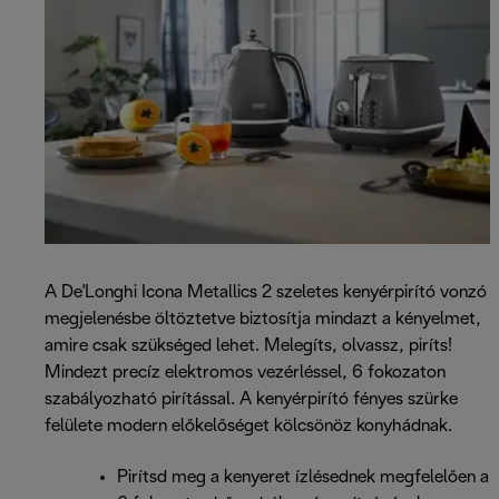
A De'Longhi Icona Metallics 2 szeletes kenyérpirító vonzó
megjelenésbe öltöztetve biztosítja mindazt a kényelmet,
amire csak szükséged lehet. Melegíts, olvassz, piríts!
Mindezt precíz elektromos vezérléssel, 6 fokozaton
szabályozható pirítással. A kenyérpirító fényes szürke
felülete modern előkelőséget kölcsönöz konyhádnak.
Pirítsd meg a kenyeret ízlésednek megfelelően a