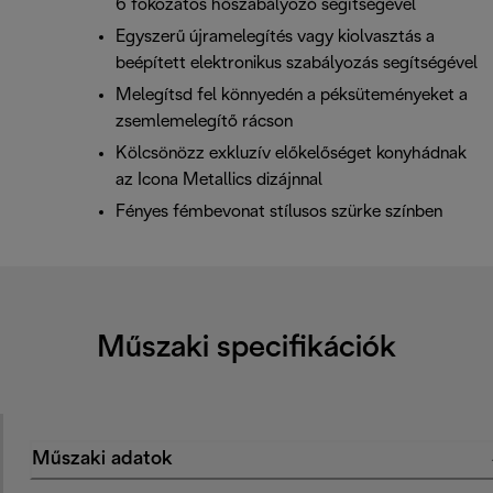
6 fokozatos hőszabályozó segítségével
Egyszerű újramelegítés vagy kiolvasztás a
beépített elektronikus szabályozás segítségével
Melegítsd fel könnyedén a péksüteményeket a
zsemlemelegítő rácson
Kölcsönözz exkluzív előkelőséget konyhádnak
az Icona Metallics dizájnnal
Fényes fémbevonat stílusos szürke színben
Műszaki specifikációk
Műszaki adatok