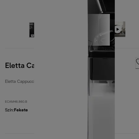
Eletta Cappuccino Evo, Black
Eletta Cappuccino Evo
ECAM46.860.B
Szín
:
Fekete