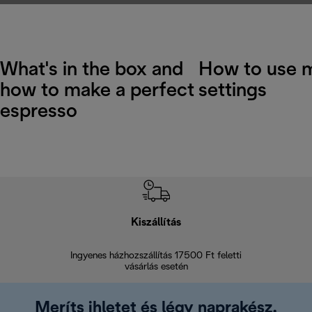
What's in the box and
How to use 
how to make a perfect
settings
espresso
Kiszállítás
V
Ingyenes házhozszállítás 17500 Ft feletti
Visszak
vásárlás esetén
Meríts ihletet és légy naprakész.