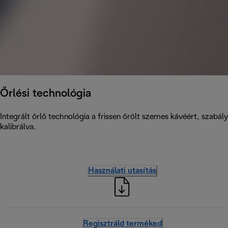
Őrlési technológia
Integrált őrlő technológia a frissen őrölt szemes kávéért, szabá
kalibrálva.
Használati utasítás
Regisztráld terméked