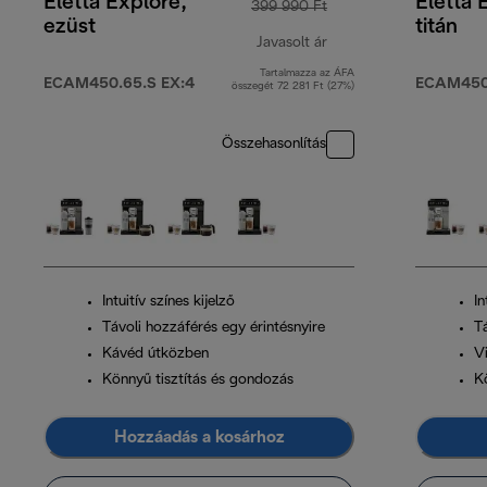
Eletta Explore,
Eletta 
399 990 Ft
ezüst
titán
Javasolt ár
Tartalmazza az ÁFA
eredeti ár 399 990 F
ECAM450.65.S EX:4
ECAM450.
összegét 72 281 Ft (27%)
Összehasonlítás
Intuitív színes kijelző
In
Távoli hozzáférés egy érintésnyire
T
Kávéd útközben
V
Könnyű tisztítás és gondozás
K
Hozzáadás a kosárhoz