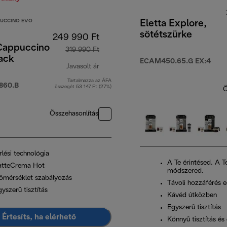
PUCCINO EVO
Eletta Explore,
sötétszürke
249 990 Ft
 Cappuccino
319 990 Ft
ack
t
ECAM450.65.G EX:4
Javasolt ár
Tartalmazza az ÁFA
eredeti ár 319 990 Ft
860.B
összegét 53 147 Ft (27%)
Ö
Összehasonlítás
rlési technológia
A Te érintésed. A T
atteCrema Hot
módszered.
őmérséklet szabályozás
Távoli hozzáférés e
yszerű tisztítás
Kávéd útközben
Egyszerű tisztítás
Értesíts, ha elérhető
Könnyű tisztítás é