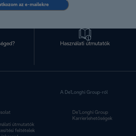
ratkozom az e-mailekre
séged?
Használati útmutatók
A De'Longhi Group-ról
solat
De’Longhi Group
K
Karrierlehetőségek
nálati útmutatók
esítési feltételek