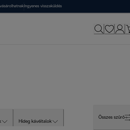
vásárolhatnak
Ingyenes visszaküldés
Összes szűrő
k
Hideg kávéitalok