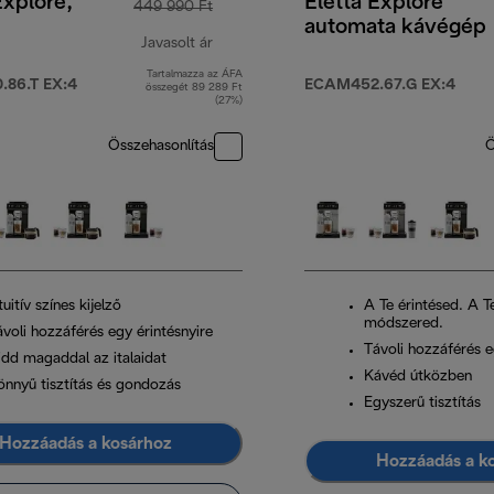
Explore,
Eletta Explore
449 990 Ft
automata kávégép
Javasolt ár
Tartalmazza az ÁFA
t
eredeti ár 449 990 Ft
86.T EX:4
ECAM452.67.G EX:4
összegét 89 289 Ft
(27%)
Összehasonlítás
Ö
tuitív színes kijelző
A Te érintésed. A T
módszered.
ávoli hozzáférés egy érintésnyire
Távoli hozzáférés e
idd magaddal az italaidat
Kávéd útközben
önnyű tisztítás és gondozás
Egyszerű tisztítás
Hozzáadás a kosárhoz
Hozzáadás a k