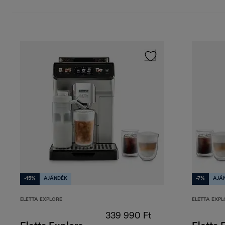
Hideg tej alapú italok
-15%
AJÁNDÉK
-7%
AJÁ
ELETTA EXPLORE
ELETTA EXPL
339 990 Ft