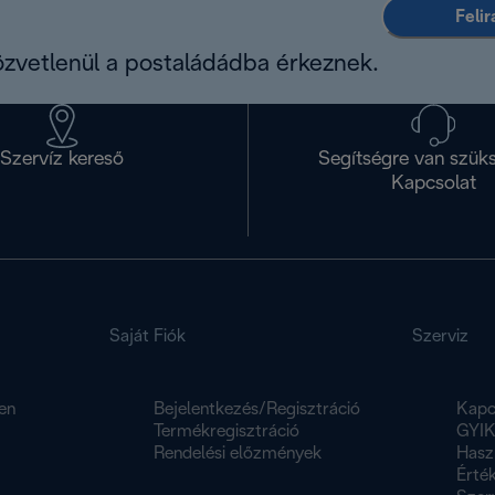
Feli
közvetlenül a postaládádba érkeznek.
Szervíz kereső
Segítségre van szük
Kapcsolat
Saját Fiók
Szerviz
en
Bejelentkezés/Regisztráció
Kapc
Termékregisztráció
GYI
Rendelési előzmények
Hasz
Érték