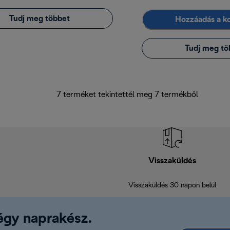
Tudj meg többet
Hozzáadás a k
Tudj meg tö
7 terméket tekintettél meg 7 termékből
Visszaküldés
Visszaküldés 30 napon belül
légy naprakész.