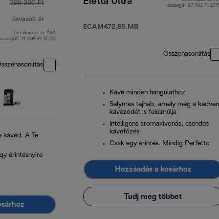
Eletta Ultra
399 990 Ft
összegét 97 793 Ft (27
Javasolt ár
ECAM472.85.MB
Tartalmazza az ÁFA
eredeti ár 399 990 Ft
összegét 74 409 Ft (27%)
Összehasonlítás
sszehasonlítás
Kávé minden hangulathoz
Selymes tejhab, amely még a kedve
kávézódét is felülmúlja
Intelligens aromakivonás, csendes
kávéfőzés
e kávéd. A Te
Csak egy érintés. Mindig Perfetto
gy érintésnyire
Hozzáadás a kosárhoz
Tudj meg többet
osárhoz