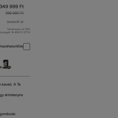
349 999 Ft
399 990 Ft
Javasolt ár
Tartalmazza az ÁFA
eredeti ár 399 990 Ft
összegét 74 409 Ft (27%)
sszehasonlítás
e kávéd. A Te
gy érintésnyire
s gondozás