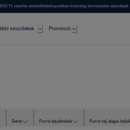
500 Ft vásárlás esetén
Webshopunkban kizárólag természetes személyek 
ábbi készülékek
Promóció
Serie
Forró kávéitalok
Forró tej alapú italo