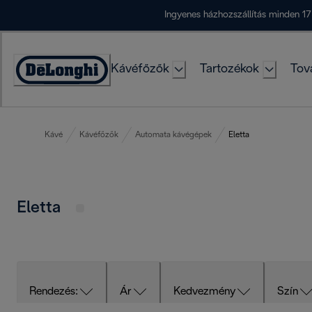
Skip
Ingyenes házhozszállítás minden 17
to
Content
Kávéfőzők
Tartozékok
Tov
Accessibility
Statement
Kávé
Kávéfőzők
Automata kávégépek
Eletta
Eletta
Rendezés:
Ár
Kedvezmény
Szín