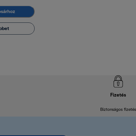
osárhoz
bbet
Fizetés
Biztonságos fizetés