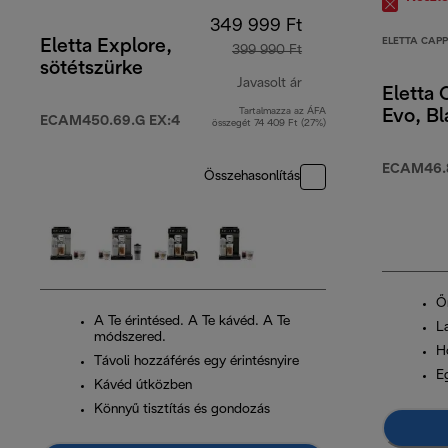
349 999 Ft
ELETTA CAP
Eletta Explore,
399 990 Ft
sötétszürke
Javasolt ár
Eletta
Tartalmazza az ÁFA
Evo, Bl
eredeti ár 399 990 F
ECAM450.69.G EX:4
összegét 74 409 Ft (27%)
ECAM46.
Összehasonlítás
Ő
A Te érintésed. A Te kávéd. A Te
L
módszered.
H
Távoli hozzáférés egy érintésnyire
Eg
Kávéd útközben
Könnyű tisztítás és gondozás