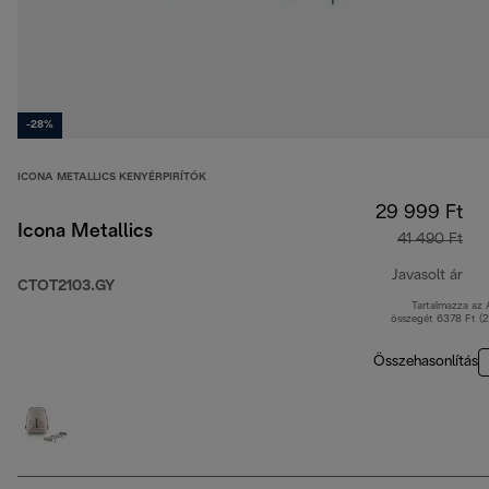
-28%
ICONA METALLICS KENYÉRPIRÍTÓK
29 999 Ft
Icona Metallics
41 490 Ft
Javasolt ár
CTOT2103.GY
Tartalmazza az
ere
összegét 6378 Ft (
Összehasonlítás