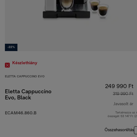
-22%
Készlethiány
ELETTA CAPPUCCINO EVO
249 990 Ft
Eletta Cappuccino
319 990 Ft
Evo, Black
Javasolt ár
ECAM46.860.B
Tartalmazza az
e
összegét 53 147 Ft (
Összehasonlítás