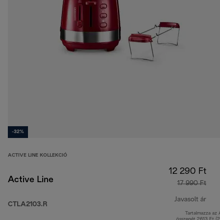
-32%
ACTIVE LINE KOLLEKCIÓ
12 290 Ft
Active Line
17 990 Ft
Javasolt ár
CTLA2103.R
Tartalmazza az
ered
összegét 2613 Ft (