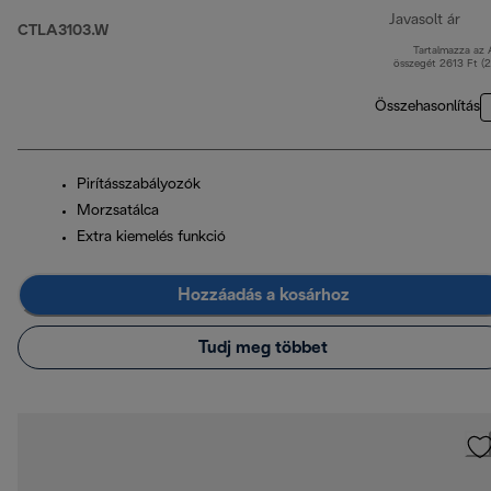
Javasolt ár
CTLA3103.W
Tartalmazza az
ered
összegét 2613 Ft (
Összehasonlítás
Pirításszabályozók
Morzsatálca
Extra kiemelés funkció
Hozzáadás a kosárhoz
Tudj meg többet