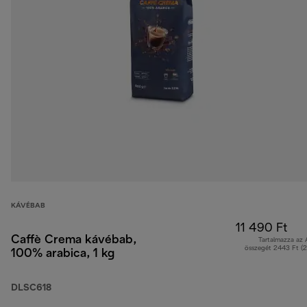
KÁVÉBAB
11 490 Ft
Caffè Crema kávébab,
Tartalmazza az
összegét 2443 Ft (
100% arabica, 1 kg
DLSC618