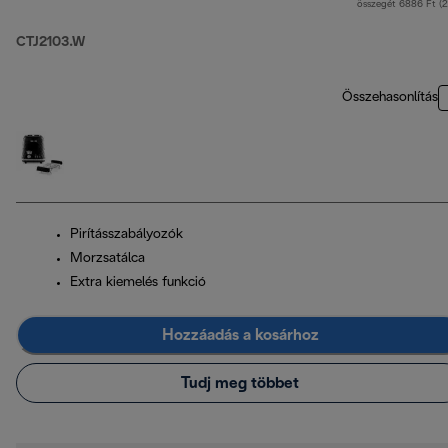
összegét 6886 Ft (
CTJ2103.W
Összehasonlítás
Pirításszabályozók
Morzsatálca
Extra kiemelés funkció
Hozzáadás a kosárhoz
Tudj meg többet