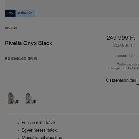
-7%
AJÁNDÉK
RIVELIA
249 999 Ft
Rivelia Onyx Black
269 990 Ft
Javasolt ár
EXAM440.35.B
Tartalmazza az
e
összegét 53 149 Ft (
Összehasonlítás
Frissen őrölt kávé
Egyérintéses italok
Manuális tejhabosítás