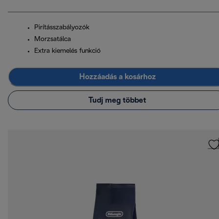
Pirításszabályozók
Morzsatálca
Extra kiemelés funkció
Hozzáadás a kosárhoz
Tudj meg többet