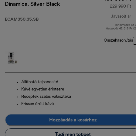
Dinamica, Silver Black
229 990 Ft
Javasolt ár
ECAM350.35.SB
Tartalmazza az
er
összegét 42 519 Ft (
Összehasonlítás
Állítható tejhabosító
Kávé egyetlen érintésre
Receptek széles választéka
Frissen őrölt kávé
Hozzáadás a kosárhoz
Tudj meg többet