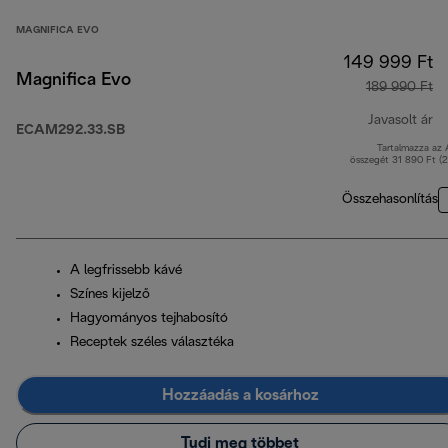
MAGNIFICA EVO
149 999 Ft
Magnifica Evo
189 990 Ft
Javasolt ár
ECAM292.33.SB
Tartalmazza az
er
összegét 31 890 Ft (
Összehasonlítás
A legfrissebb kávé
Színes kijelző
Hagyományos tejhabosító
Receptek széles választéka
Hozzáadás a kosárhoz
Tudj meg többet