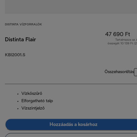
DISTINTA VÍZFORRALÓK
47 690 Ft
Distinta Flair
Tartalmazza az
összegét 10 139 Ft (
KBI2001.S
Összehasonlítás
Vízkőszűrő
Elforgatható talp
Vízszintjelző
Hozzáadás a kosárhoz