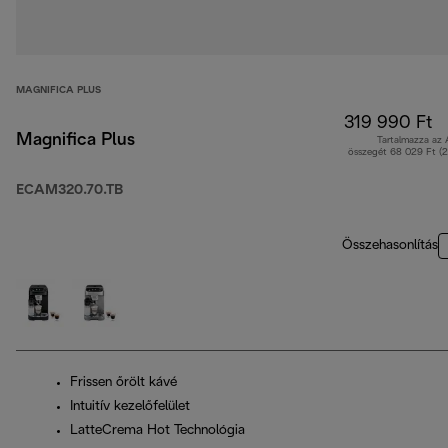
MAGNIFICA PLUS
319 990 Ft
Magnifica Plus
Tartalmazza az
összegét 68 029 Ft (
ECAM320.70.TB
Összehasonlítás
Frissen őrölt kávé
Intuitív kezelőfelület
LatteCrema Hot Technológia