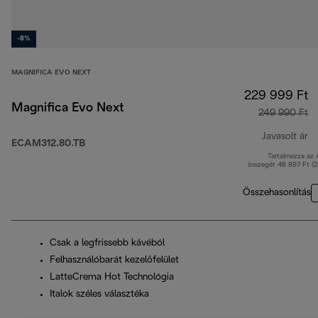
-8%
MAGNIFICA EVO NEXT
229 999 Ft
Magnifica Evo Next
249 990 Ft
Javasolt ár
ECAM312.80.TB
Tartalmazza az
er
összegét 48 897 Ft (
Összehasonlítás
Csak a legfrissebb kávéból
Felhasználóbarát kezelőfelület
LatteCrema Hot Technológia
Italok széles választéka