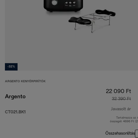
-32%
ARGENTO KENYÉRPIRÍTÓK
22 090 Ft
Argento
32 390 Ft
Javasolt ár
CT021.BK1
Tartalmazza az
ere
összegét 4696 Ft (
Összehasonlítás