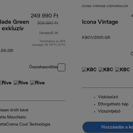
ICONA VINTAGE VÍZFORRALÓK
249 990 Ft
 Jade Green
Icona Vintage
309 990 Ft
e exkluzív
Javasolt ár
KBOV2001.GR
Tartalmazza az ÁFA
eredeti ár 309 990 Ft
összegét 53 147 Ft (27%)
.55.GR
Ö
Összehasonlítás
Vízkőszűrő
Elforgatható talp
issen őrölt kávé
Vízszintjelző
atte Macchiato
atteCrema Cool Technológia
Hozzáadás a k