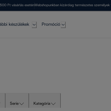
500 Ft vásárlás esetén
Webshopunkban kizárólag természetes személyek 
ábbi készülékek
Promóció
Serie
Kategória