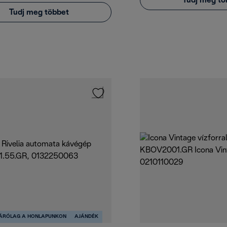
Tudj meg tö
Tudj meg többet
ZÁRÓLAG A HONLAPUNKON
AJÁNDÉK