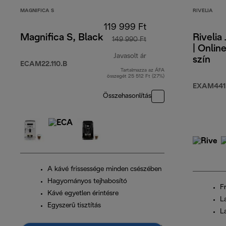
MAGNIFICA S
RIVELIA
119 999 Ft
Magnifica S, Black
Rivelia
149 990 Ft
| Onlin
Javasolt ár
szín
ECAM22.110.B
Tartalmazza az ÁFA
eredeti ár 149 990 Ft
összegét 25 512 Ft (27%)
EXAM441
Összehasonlítás
A kávé frissessége minden csészében
Hagyományos tejhabosító
Fr
Kávé egyetlen érintésre
L
Egyszerű tisztítás
L