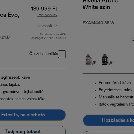
Rivelia Arctic
White szín
139 999 Ft
ca Evo,
179 990 Ft
EXAM440.35.W
Javasolt ár
Tartalmazza az ÁFA
eredeti ár 179 990 Ft
21.B
összegét 29 764 Ft (27%)
Ö
Összehasonlítás
 legfrissebb kávé
Frissen őrölt kávé
ínes kijelző
Egyérintéses italok
agyományos tejhabosító
Manuális tejhabosít
eceptek széles választéka
Italok végtelen vál
Értesíts, ha elérhető
Hozzáadás a k
Tudj meg többet