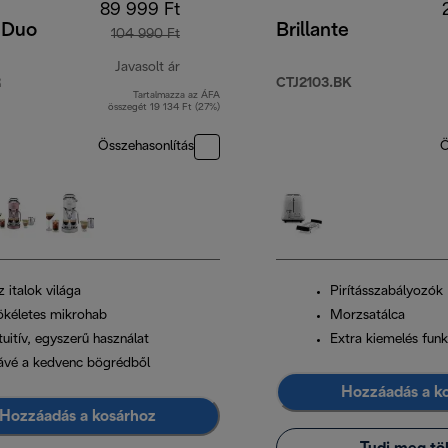
89 999 Ft
 Duo
Brillante
104 990 Ft
Javasolt ár
R
CTJ2103.BK
Tartalmazza az ÁFA
eredeti ár 104 990 Ft
összegét 19 134 Ft (27%)
Összehasonlítás
Ö
 italok világa
Pirításszabályozók
ökéletes mikrohab
Morzsatálca
tuitív, egyszerű használat
Extra kiemelés funk
ávé a kedvenc bögrédből
Hozzáadás a k
Hozzáadás a kosárhoz