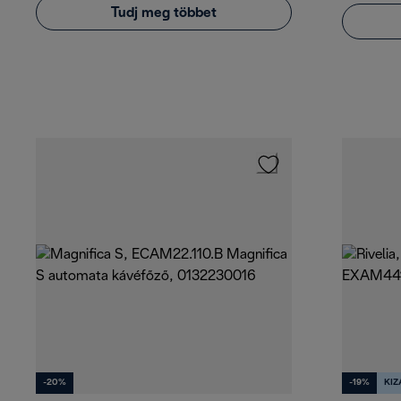
Tudj meg többet
-20%
-19%
KI