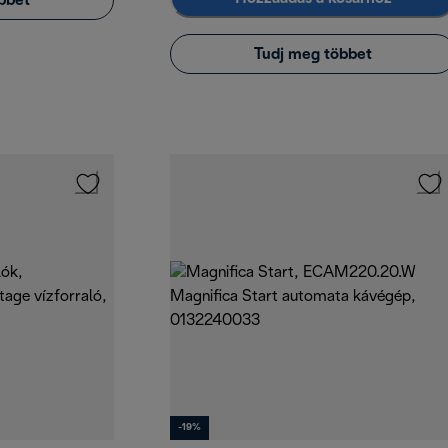
bbet
Tudj meg többet
-19%