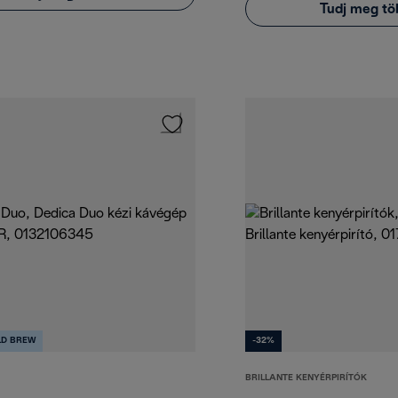
Tudj meg tö
LD BREW
-32%
BRILLANTE KENYÉRPIRÍTÓK