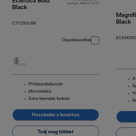
Eclettica Bold
összegét 7949 Ft (27%)
Black
Magnifi
Black
CTY2103.BK
ECAM290.
Összehasonlítás
A
Pirításszabályozók
Sz
Morzsatálca
H
Extra kiemelés funkció
R
Hozzáadás a kosárhoz
Tudj meg többet