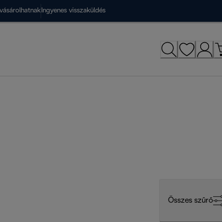
vásárolhatnak
Ingyenes visszaküldés
Összes szűrő