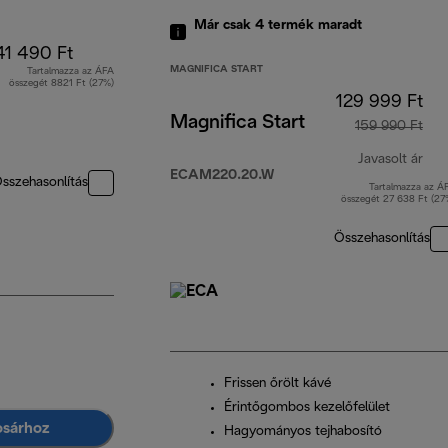
Már csak 4 termék maradt
41 490 Ft
MAGNIFICA START
Tartalmazza az ÁFA
összegét 8821 Ft (27%)
129 999 Ft
Magnifica Start
159 990 Ft
Javasolt ár
ECAM220.20.W
sszehasonlítás
Tartalmazza az Á
ere
összegét 27 638 Ft (27
Összehasonlítás
Frissen őrölt kávé
Érintőgombos kezelőfelület
osárhoz
Hagyományos tejhabosító