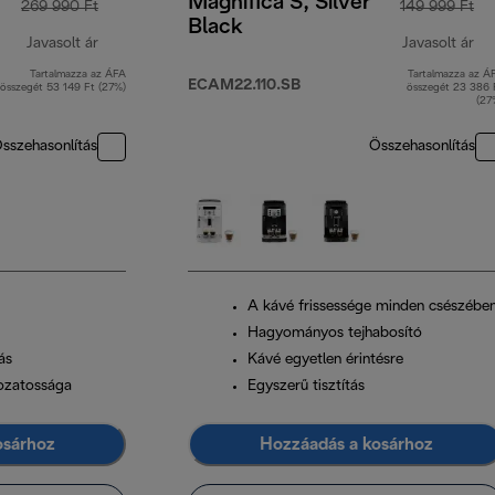
Magnifica S, Silver
269 990 Ft
149 999 Ft
Black
Javasolt ár
Javasolt ár
Tartalmazza az ÁFA
Tartalmazza az Á
eredeti ár 269 990 Ft
er
ECAM22.110.SB
összegét 53 149 Ft (27%)
összegét 23 386 
(27
sszehasonlítás
Összehasonlítás
A kávé frissessége minden csészébe
Hagyományos tejhabosító
ás
Kávé egyetlen érintésre
tozatossága
Egyszerű tisztítás
osárhoz
Hozzáadás a kosárhoz