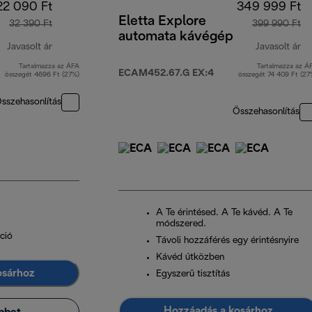
22 090 Ft
349 999 Ft
Eletta Explore
32 390 Ft
399 990 Ft
automata kávégép
Javasolt ár
Javasolt ár
Tartalmazza az ÁFA
Tartalmazza az Á
eredeti ár 32 390 Ft
er
ECAM452.67.G EX:4
összegét 4696 Ft (27%)
összegét 74 409 Ft (27
sszehasonlítás
Összehasonlítás
A Te érintésed. A Te kávéd. A Te
módszered.
ció
Távoli hozzáférés egy érintésnyire
Kávéd útközben
osárhoz
Egyszerű tisztítás
Hozzáadás a kosárhoz