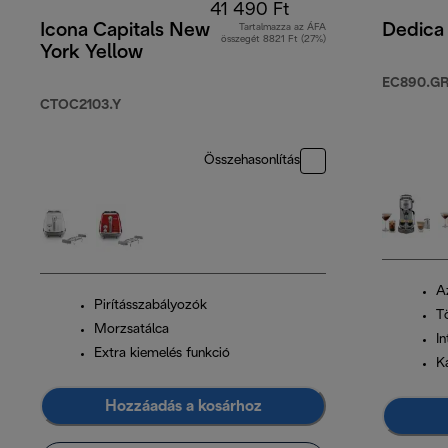
41 490 Ft
Icona Capitals New
Dedica
Tartalmazza az ÁFA
összegét 8821 Ft (27%)
York Yellow
EC890.G
CTOC2103.Y
Összehasonlítás
Az
Pirításszabályozók
T
Morzsatálca
In
Extra kiemelés funkció
K
Hozzáadás a kosárhoz