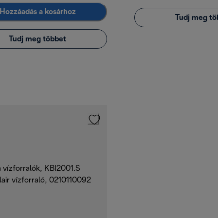
Hozzáadás a kosárhoz
Tudj meg tö
Tudj meg többet