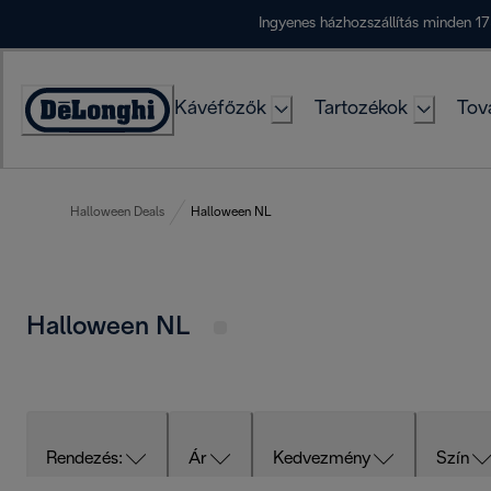
Skip
Ingyenes házhozszállítás minden 17
to
Content
Kávéfőzők
Tartozékok
Tov
Accessibility
Statement
Halloween Deals
Halloween NL
Halloween NL
Rendezés:
Ár
Kedvezmény
Szín