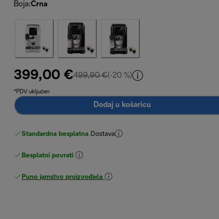
Boja
:
Crna
399,00 €
izvorna cijena 499,90 €
499,90 €
(-20 %)
*PDV uključen
Dodaj u košaricu
Standardna besplatna
Dostava
Besplatni povrati
Puno jamstvo proizvođača