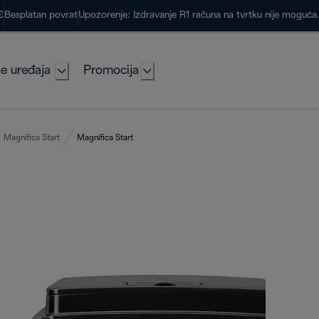
€
Besplatan povrat
Upozorenje: Izdravanje R1 računa na tvrtku nije moguć
e uređaja
Promocija
Magnifica Start
Magnifica Start