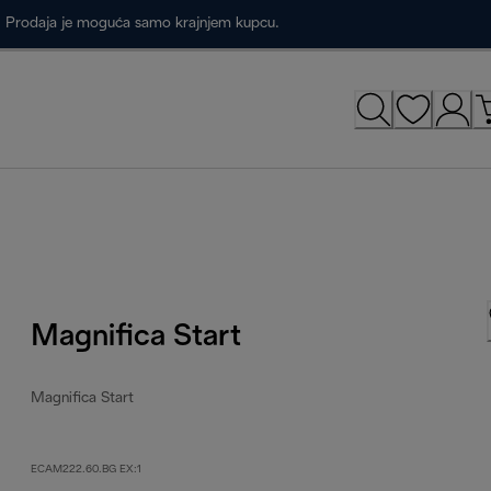
a. Prodaja je moguća samo krajnjem kupcu.
Magnifica Start
Magnifica Start
ECAM222.60.BG EX:1