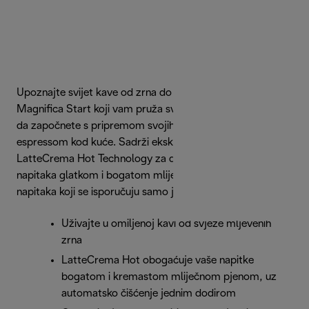
Upoznajte svijet kave od zrna do šalice uz De'Longhi
Magnifica Start koji vam pruža sve što vam je potrebno
da započnete s pripremom svojih omiljenih napitaka s
espressom kod kuće. Sadrži ekskluzivnu tehnologiju
LatteCrema Hot Technology za dovršavanje vaših
napitaka glatkom i bogatom mliječnom pjenom, uz izbor
napitaka koji se isporučuju samo jednim dodirom.
Uživajte u omiljenoj kavi od svježe mljevenih
zrna
LatteCrema Hot obogaćuje vaše napitke
bogatom i kremastom mliječnom pjenom, uz
automatsko čišćenje jednim dodirom