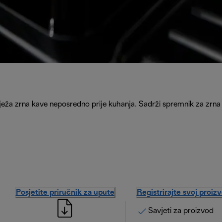
e svježa zrna kave neposredno prije kuhanja. Sadrži spremnik za zr
Posjetite priručnik za upute
Registrirajte svoj proiz
Savjeti za proizvod