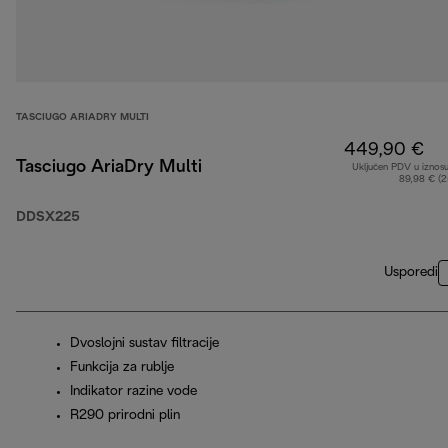
TASCIUGO ARIADRY MULTI
449,90 €
Tasciugo AriaDry Multi
Uključen PDV u iznos
89,98 € (
DDSX225
Usporedi
Dvoslojni sustav filtracije
Funkcija za rublje
Indikator razine vode
R290 prirodni plin