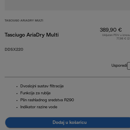
TASCIUGO ARIADRY MULTI
389,90 €
Tasciugo AriaDry Multi
Uključen PDV u iznos
77,98 € (
DDSX220
Usporedi
Dvoslojni sustav filtracije
Funkcija za rublje
Plin rashladnog sredstva R290
Indikator razine vode
Dodaj u košaricu