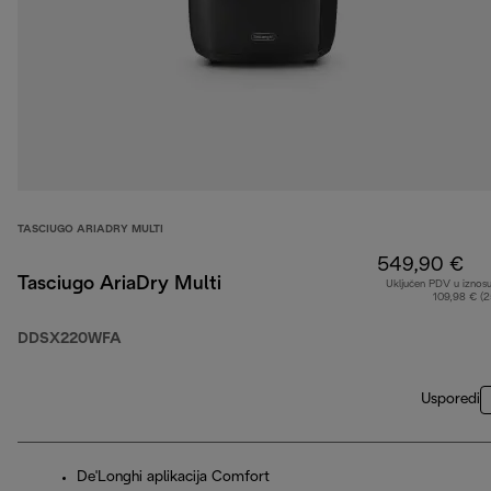
TASCIUGO ARIADRY MULTI
549,90 €
Tasciugo AriaDry Multi
Uključen PDV u iznos
109,98 € (
DDSX220WFA
Usporedi
De'Longhi aplikacija Comfort