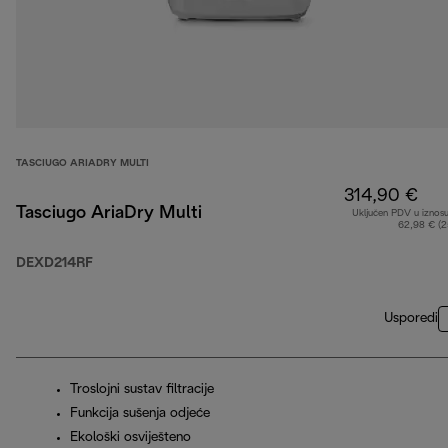
TASCIUGO ARIADRY MULTI
314,90 €
Tasciugo AriaDry Multi
Uključen PDV u iznos
62,98 € (
DEXD214RF
Usporedi
Troslojni sustav filtracije
Funkcija sušenja odjeće
Ekološki osviješteno