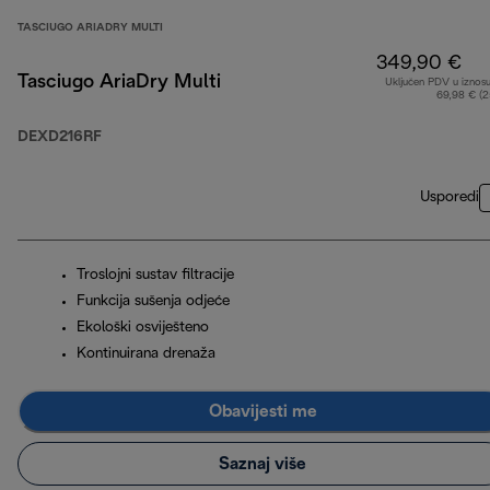
TASCIUGO ARIADRY MULTI
349,90 €
Tasciugo AriaDry Multi
Uključen PDV u iznos
69,98 € (
DEXD216RF
Usporedi
Troslojni sustav filtracije
Funkcija sušenja odjeće
Ekološki osviješteno
Kontinuirana drenaža
Obavijesti me
Saznaj više