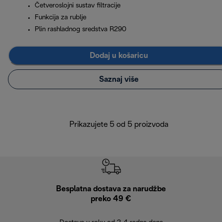
Četveroslojni sustav filtracije
Funkcija za rublje
Plin rashladnog sredstva R290
Dodaj u košaricu
Saznaj više
Prikazujete 5 od 5 proizvoda
Besplatna dostava za narudžbe
Bes
preko 49 €
30 