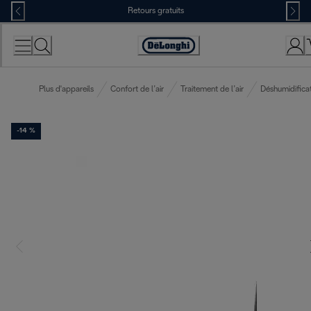
Skip
Retours gratuits
to
Content
Déclaration
d'accessibilité
Plus d'appareils
Confort de l’air
Traitement de l’air
Déshumidifica
-14 %