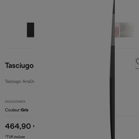
Tasciugo AriaDry Multi
Tasciugo AriaDry Multi
DDSX220WFA
Couleur
:
Gris
464,90 €
prix original 539,99 €
539,99 €
(-14 %)
*TVA incluse