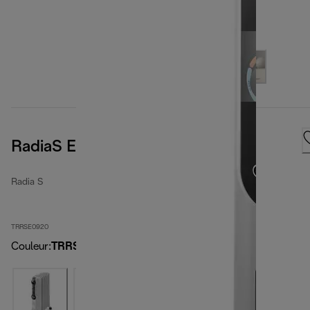
RadiaS Easytronic
Radia S
TRRSE0920
Couleur
:
TRRSE0920