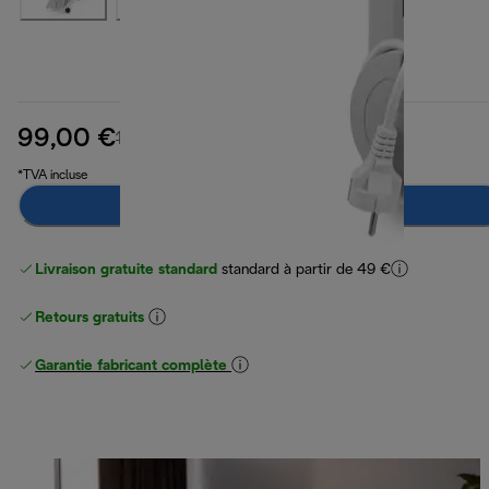
99,00 €
prix original 124,99 €
124,99 €
(-21 %)
*TVA incluse
Préviens-moi
Livraison gratuite standard
standard à partir de 49 €
Retours gratuits
Garantie fabricant complète