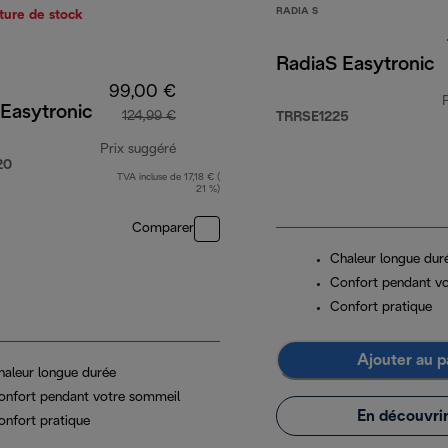
RADIA S
ture de stock
RadiaS Easytronic
99,00 €
Easytronic
124,99 €
TRRSE1225
Prix suggéré
20
TVA incluse de 17,18 € (
prix original 124,99 €
21 %)
Comparer
Chaleur longue dur
Confort pendant v
Confort pratique
Ajouter au p
haleur longue durée
onfort pendant votre sommeil
En découvrir
onfort pratique