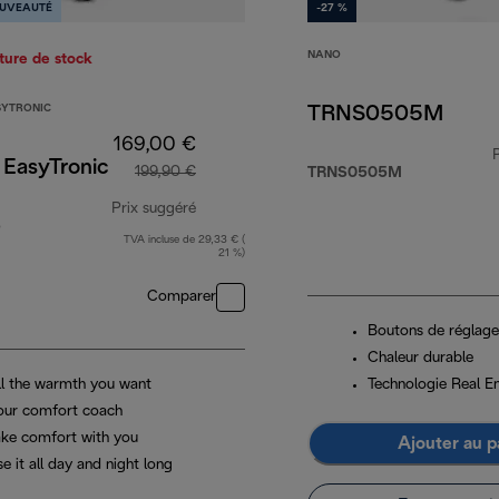
UVEAUTÉ
-27 %
NANO
ture de stock
YTRONIC
TRNS0505M
169,00 €
 EasyTronic
199,90 €
TRNS0505M
Prix suggéré
5
TVA incluse de 29,33 € (
prix original 199,90 €
21 %)
Comparer
Boutons de réglage
Chaleur durable
ll the warmth you want
Technologie Real E
our comfort coach
ake comfort with you
Ajouter au p
e it all day and night long