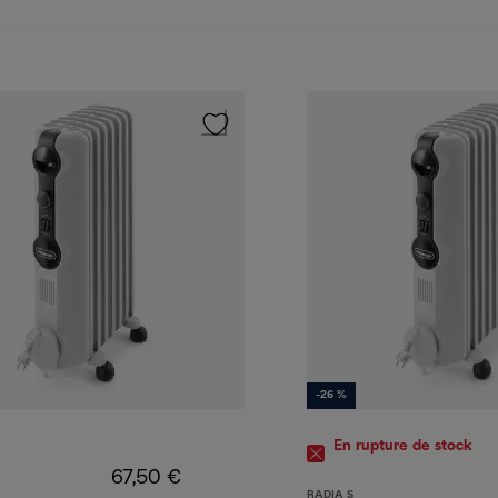
-26 %
En rupture de stock
67,50 €
RADIA S