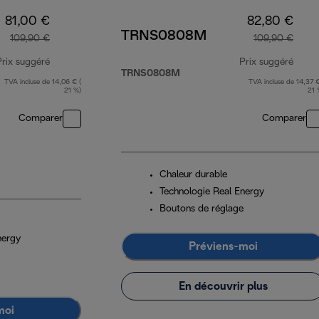
81,00 €
82,80 €
TRNS0808M
109,90 €
109,90 €
Prix suggéré
Prix suggéré
TRNS0808M
TVA incluse de 14,06 € (
TVA incluse de 14,37 €
prix original 109,90 €
prix 
21 %)
21 
Comparer
Comparer
Chaleur durable
Technologie Real Energy
Boutons de réglage
nergy
Préviens-moi
En découvrir plus
moi