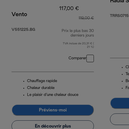
Radia S
117,00 €
Vento
TRRS0715
119,00 €
V551225.BG
Prix le plus bas 30
derniers jours
TVA incluse de 20,31 € (
21 %)
Comparer
C
T
Chauffage rapide
B
Chaleur durable
Fa
Le plaisir d’une chaleur douce
Préviens-moi
En découvrir plus