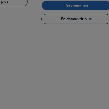
 plus
Préviens-moi
En découvrir plus