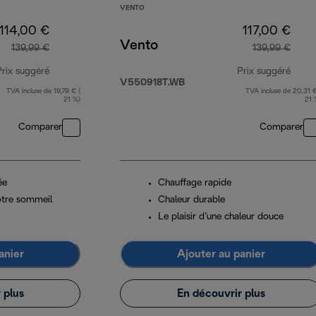
VENTO
114,00 €
117,00 €
Vento
139,99 €
139,99 €
Prix suggéré
Prix suggéré
V550918T.WB
TVA incluse de 19,79 € (
TVA incluse de 20,31 €
prix original 139,99 €
prix 
21 %)
21 
Comparer
Comparer
ée
Chauffage rapide
otre sommeil
Chaleur durable
Le plaisir d’une chaleur douce
anier
Ajouter au panier
 plus
En découvrir plus