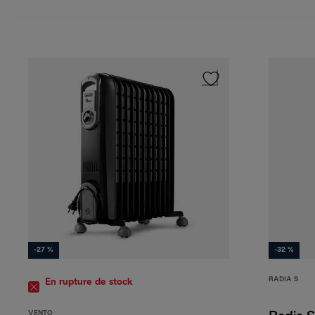
-27 %
-32 %
RADIA S
En rupture de stock
VENTO