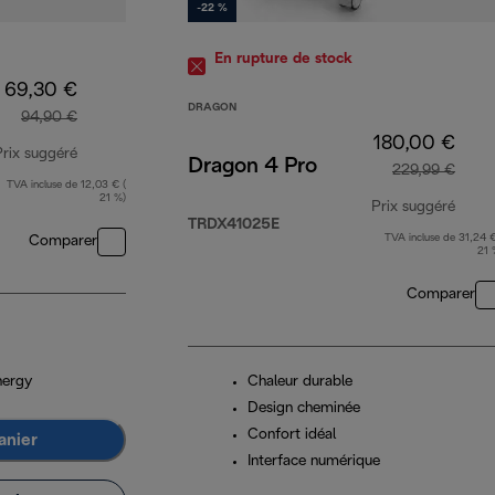
-22 %
En rupture de stock
69,30 €
DRAGON
94,90 €
180,00 €
Prix suggéré
Dragon 4 Pro
229,99 €
TVA incluse de 12,03 € (
prix original 94,90 €
21 %)
Prix suggéré
TRDX41025E
TVA incluse de 31,24 €
Comparer
prix 
21 
Comparer
nergy
Chaleur durable
Design cheminée
Confort idéal
anier
Interface numérique