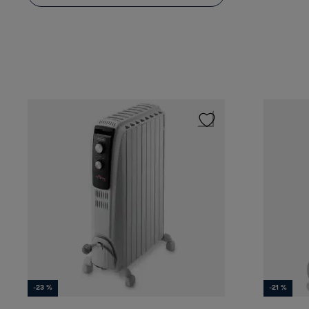
-23 %
-21 %