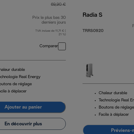
69,90 €
Radia S
Prix le plus bas 30
derniers jours
TRRS0920
TVA incluse de 11,71 € (
21 %)
Comparer
haleur durable
echnologie Real Energy
outons de réglage
cile à déplacer
Chaleur durable
Technologie Real E
Ajouter au panier
Boutons de réglage
Facile à déplacer
En découvrir plus
Préviens-