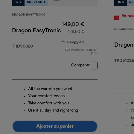
-17 %
NOUVEAUTÉ
-15 %
NO
DRAGON EASYTRONIC
En rup
149,00 €
DRAGON EAS
Dragon EasyTronic
179,90 €
Prix suggéré
Dragon
TRD50820
TVA incluse de 25,86 € (
prix original 179,90 €
21 %)
TRD5102
Comparer
All the warmth you want
Your comfort coach
Take comfort with you
A
Use it all day and night long
Y
T
Us
Ajouter au panier