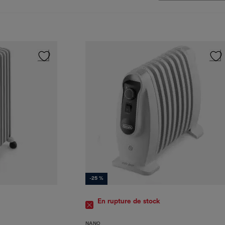
-25 %
En rupture de stock
NANO