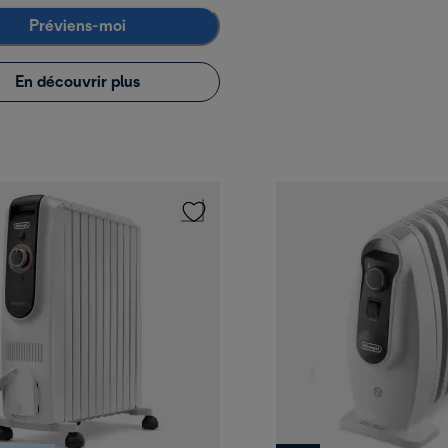
Préviens-moi
En découvrir plus