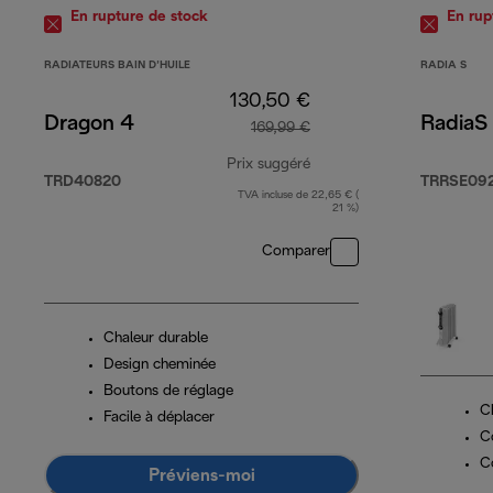
En rupture de stock
En rup
RADIATEURS BAIN D’HUILE
RADIA S
130,50 €
Dragon 4
RadiaS 
169,99 €
Prix suggéré
TRD40820
TRRSE09
TVA incluse de 22,65 € (
prix original 169,99 €
21 %)
Comparer
Chaleur durable
Design cheminée
Boutons de réglage
C
Facile à déplacer
C
C
Préviens-moi