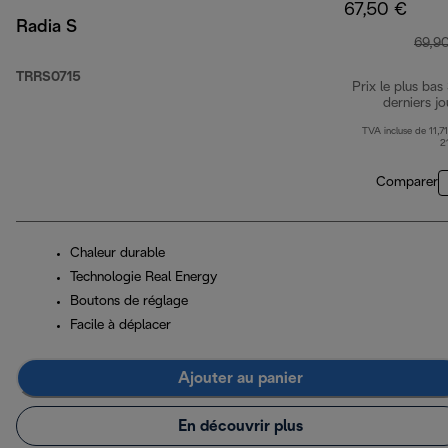
67,50 €
Radia S
69,9
TRRS0715
Prix le plus bas
derniers jo
TVA incluse de 11,71
2
Comparer
Chaleur durable
Technologie Real Energy
Boutons de réglage
Facile à déplacer
Ajouter au panier
En découvrir plus