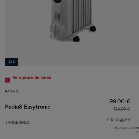
-21 %
En rupture de stock
RADIA S
99,00 €
RadiaS Easytronic
124,99 €
Prix suggéré
TRRSE0920
TVA incluse de 17,18
prix
2