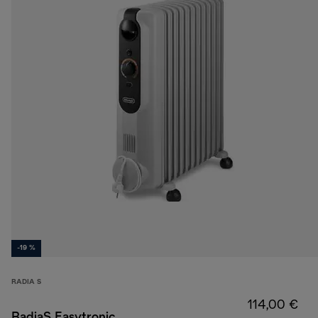
-19 %
RADIA S
114,00 €
RadiaS Easytronic