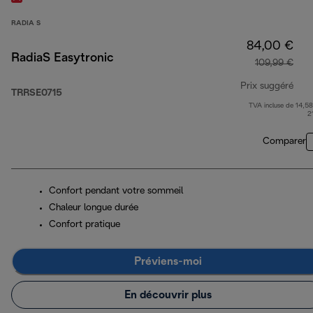
RADIA S
84,00 €
RadiaS Easytronic
109,99 €
Prix suggéré
TRRSE0715
TVA incluse de 14,58
prix
2
Comparer
Confort pendant votre sommeil
Chaleur longue durée
Confort pratique
Préviens-moi
En découvrir plus