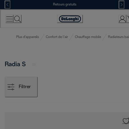
Skip
Retours gratuits
to
Content
Déclaration
d'accessibilité
Plus d'appareils
Confort de l’air
Chauffage mobile
Radiateurs bai
Radia S
Filtrer