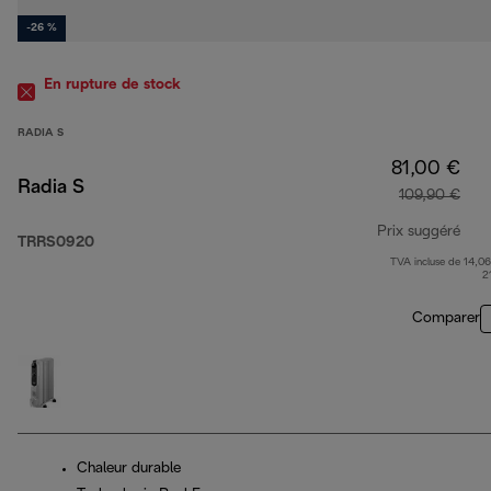
-26 %
En rupture de stock
RADIA S
81,00 €
Radia S
109,90 €
Prix suggéré
TRRS0920
TVA incluse de 14,06
prix
2
Comparer
Chaleur durable