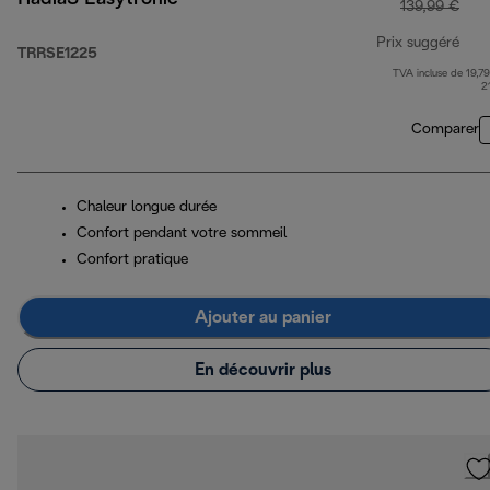
139,99 €
Prix suggéré
TRRSE1225
TVA incluse de 19,79
prix
2
Comparer
Chaleur longue durée
Confort pendant votre sommeil
Confort pratique
Ajouter au panier
En découvrir plus